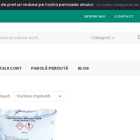
 de preturi reduse pe toata perioada anului.
* La toate categoriile d
DESPRE NOI
CONTACT
Categorii
TALII CONT
PAROLĂ PIERDUTĂ
BLOG
după: