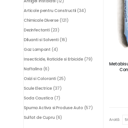
Antigel Instalatii
(12)
Articole pentru Constructii
(34)
Chimicale Diverse
(121)
Dezinfectanti
(23)
Diluanti si Solventi
(16)
Gaz Lampant
(4)
Insecticide, Raticide si Erbicide
(79)
Metabisu
Naftalina
(6)
Con
Oxizi si Coloranti
(25)
Scule Electrice
(37)
Soda Caustica
(7)
Spuma Activa si Produse Auto
(57)
Sulfat de Cupru
(6)
Arată: