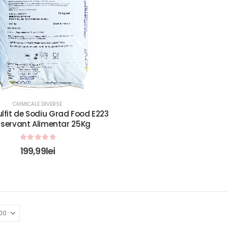
CHIMICALE DIVERSE
lfit de Sodiu Grad Food E223
servant Alimentar 25Kg
0
out of 5
199,99
lei