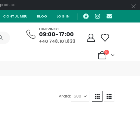
e produse
CONTUL MEU
BLOG
LOG IN
LUNI VINERI
09:00-17:00
+40 748.101.833
0
Arată: