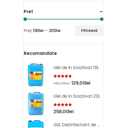
Pret
Preț:
190lei
—
200lei
Filtrează
Recomandate
Ulei de In Sicativat 10L
4.81
out of 5
129,00
lei
145,00
lei
Ulei de In Sicativat 20L
5.00
out of 5
258,00
lei
GEL Dezinfectant de Maini K-SEPT 10L