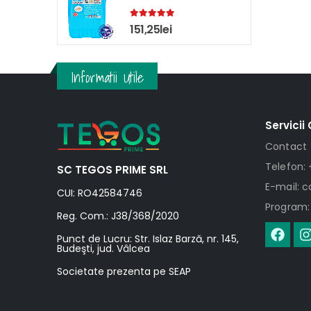
5.00
out of 5
151,25
lei
Informatii Utile
Servicii 
Contact
Telefon: 
SC TEGOS PRIME SRL
E-mail: 
CUI: RO42584746
Program: 
Reg. Com.: J38/368/2020
Punct de Lucru: Str. Islaz Barză, nr. 145,
Budeşti, jud. Vâlcea
Societate prezenta pe SEAP