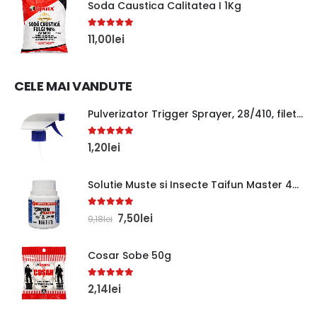
Soda Caustica Calitatea I 1Kg
5.00
out of 5
11,00
lei
CELE MAI VANDUTE
Pulverizator Trigger Sprayer, 28/410, filetat, 278mm, alb/albastru
5.00
out of 5
1,20
lei
Solutie Muste si Insecte Taifun Master 40ml
5.00
out of 5
7,50
lei
9,18
lei
Cosar Sobe 50g
5.00
out of 5
2,14
lei