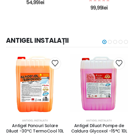
54,99
lei
0
out of 5
99,99
lei
ANTIGEL INSTALAȚII
ANTIGEL INSTALATII
ANTIGEL INSTALATII
Antigel Panouri Solare
Antigel Diluat Pompe de
Diluat -30ºC TermoCool 10L
Caldura Glycoxol -15°C 10L