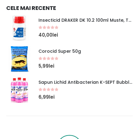
CELE MAI RECENTE
Insecticid DRAKER DK 10.2 100ml Muste, Tantari, Gandaci, Capuse, Furnici, Paianjeni
0
out of 5
40,00
lei
Corocid Super 50g
0
out of 5
5,99
lei
Sapun Lichid Antibacterian K-SEPT Bubble Gum Rezerva 1L
0
out of 5
6,99
lei