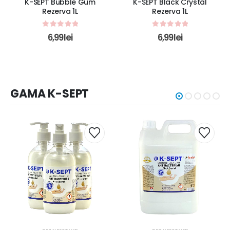
K-SEPT Bubble Gum
K-SEPT Black Crystal
Rezerva 1L
Rezerva 1L
0
out of 5
0
out of 5
6,99
lei
6,99
lei
GAMA K-SEPT