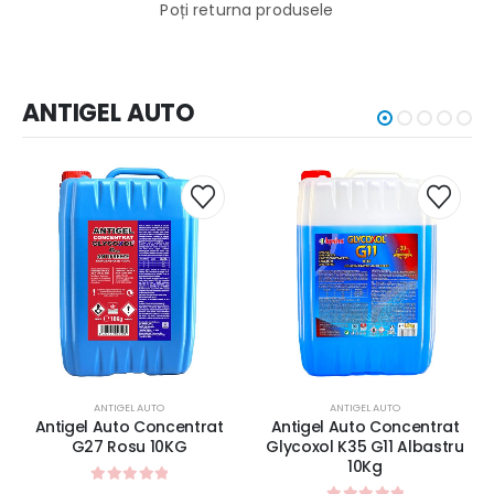
Po
ț
i returna produsele
ANTIGEL AUTO
ANTIGEL AUTO
ANTIGEL AUTO
Antigel Auto Concentrat
Antigel Auto Concentrat
G27 Rosu 10KG
Glycoxol K35 G11 Albastru
10Kg
0
out of 5