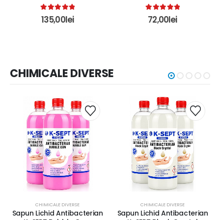
5.00
out of 5
5.00
out of 5
135,00
lei
72,00
lei
CHIMICALE DIVERSE
CHIMICALE DIVERSE
CHIMICALE DIVERSE
Sapun Lichid Antibacterian
Sapun Lichid Antibacterian