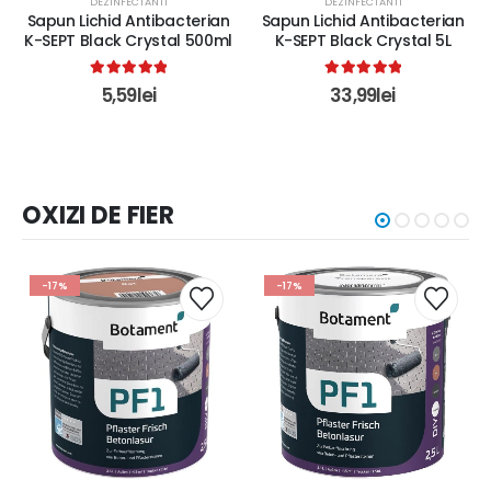
DEZINFECTANTI
DEZINFECTANTI
Sapun Lichid Antibacterian
Sapun Lichid Antibacterian
K-SEPT Black Crystal 500ml
K-SEPT Black Crystal 5L
5.00
out of 5
5.00
out of 5
5,59
lei
33,99
lei
OXIZI DE FIER
-17%
-17%