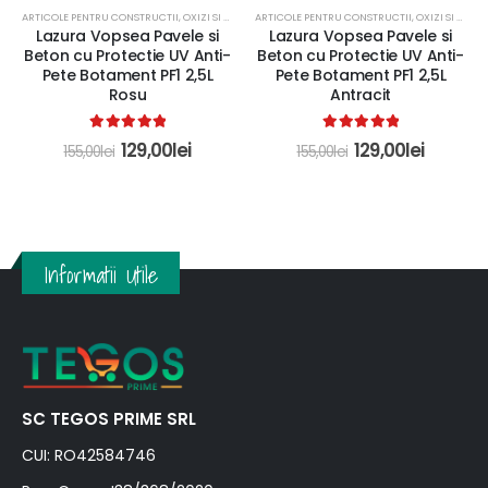
ARTICOLE PENTRU CONSTRUCTII
,
OXIZI SI COLORANTI
ARTICOLE PENTRU CONSTRUCTII
,
OXIZI SI COLORANTI
Lazura Vopsea Pavele si
Lazura Vopsea Pavele si
Beton cu Protectie UV Anti-
Beton cu Protectie UV Anti-
Pete Botament PF1 2,5L
Pete Botament PF1 2,5L
Rosu
Antracit
5.00
out of 5
5.00
out of 5
129,00
lei
129,00
lei
155,00
lei
155,00
lei
Informatii Utile
SC TEGOS PRIME SRL
CUI: RO42584746