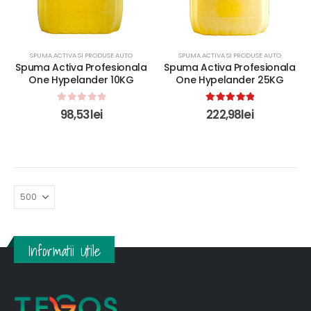
SPUMA ACTIVA SI PRODUSE AUTO
SPUMA ACTIVA SI PRODUSE AUTO
Spuma Activa Profesionala
Spuma Activa Profesionala
One Hypelander 10KG
One Hypelander 25KG
0
out of 5
5.00
out of 5
98,53
lei
222,98
lei
Informatii Utile