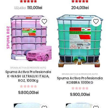
5.00
out of 5
5.00
out of 5
110,00
lei
204,00
lei
122,40
lei
SPUMA ACTIVA SI PRODUSE AUTO
Spuma Activa Profesionala
SPUMA ACTIVA SI PRODUSE AUTO
K-WASH ULTRALUX ITALIA,
Spuma Activa Profesionala
ROZ, 1000Kg
KOBBRA 1000KG
0
out of 5
9.800,00
lei
0
out of 5
9.900,00
lei