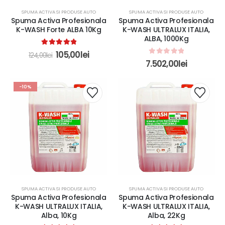
SPUMA ACTIVA SI PRODUSE AUTO
SPUMA ACTIVA SI PRODUSE AUTO
Spuma Activa Profesionala
Spuma Activa Profesionala
K-WASH Forte ALBA 10Kg
K-WASH ULTRALUX ITALIA,
ALBA, 1000Kg
5.00
out of 5
105,00
lei
124,00
lei
0
out of 5
7.502,00
lei
-10%
SPUMA ACTIVA SI PRODUSE AUTO
SPUMA ACTIVA SI PRODUSE AUTO
Spuma Activa Profesionala
Spuma Activa Profesionala
K-WASH ULTRALUX ITALIA,
K-WASH ULTRALUX ITALIA,
Alba, 10Kg
Alba, 22Kg