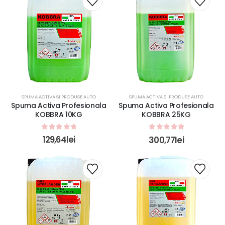
SPUMA ACTIVA SI PRODUSE AUTO
SPUMA ACTIVA SI PRODUSE AUTO
Spuma Activa Profesionala
Spuma Activa Profesionala
KOBBRA 10KG
KOBBRA 25KG
0
out of 5
0
out of 5
129,64
lei
300,77
lei