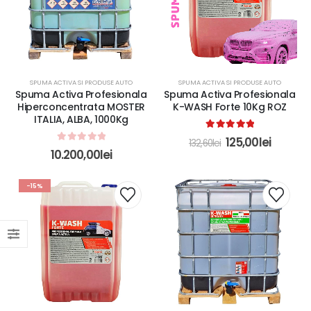
SPUMA ACTIVA SI PRODUSE AUTO
SPUMA ACTIVA SI PRODUSE AUTO
Spuma Activa Profesionala
Spuma Activa Profesionala
Hiperconcentrata MOSTER
K-WASH Forte 10Kg ROZ
ITALIA, ALBA, 1000Kg
5.00
out of 5
125,00
lei
132,60
lei
0
out of 5
10.200,00
lei
-15%