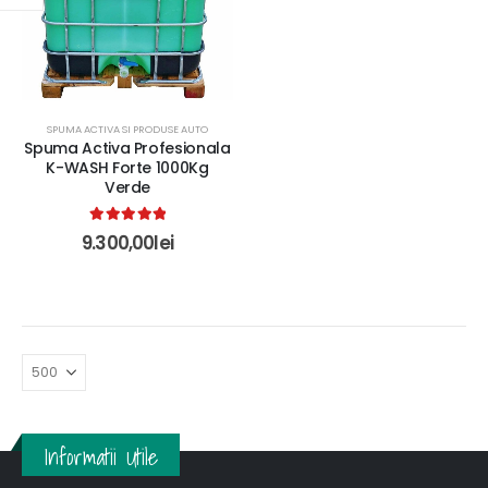
SPUMA ACTIVA SI PRODUSE AUTO
Spuma Activa Profesionala
K-WASH Forte 1000Kg
Verde
5.00
out of 5
9.300,00
lei
Informatii Utile