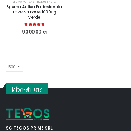
SPUMA ACTIVA SI PRODUSE AUTO
Spuma Activa Profesionala
K-WASH Forte 1000Kg
Verde
5.00
out of 5
9.300,00
lei
Informatii Utile
SC TEGOS PRIME SRL