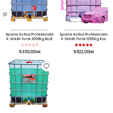
SPUMA ACTIVA SI PRODUSE AUTO
SPUMA ACTIVA SI PRODUSE AUTO
Spuma Activa Profesionala
Spuma Activa Profesionala
K-WASH Forte 1000Kg BLUE
K-WASH Forte 1000Kg Roz
0
out of 5
5.00
out of 5
9.300,00
lei
9.922,00
lei