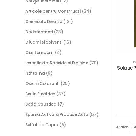
Antigel Instalatii
(12)
Articole pentru Constructii
(34)
Chimicale Diverse
(121)
Dezinfectanti
(23)
Diluanti si Solventi
(16)
Gaz Lampant
(4)
I
Insecticide, Raticide si Erbicide
(79)
Solutie
Naftalina
(6)
Oxizi si Coloranti
(25)
Scule Electrice
(37)
Soda Caustica
(7)
Spuma Activa si Produse Auto
(57)
Sulfat de Cupru
(6)
Arată: