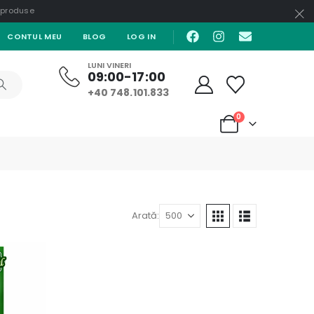
e produse
CONTUL MEU
BLOG
LOG IN
LUNI VINERI
09:00-17:00
+40 748.101.833
0
Arată: