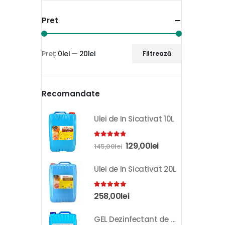
Pret
Preț:
0lei
—
20lei
Filtrează
Recomandate
Ulei de In Sicativat 10L
4.81
out of 5
129,00
lei
145,00
lei
Ulei de In Sicativat 20L
5.00
out of 5
258,00
lei
GEL Dezinfectant de Maini K-SEPT 10L