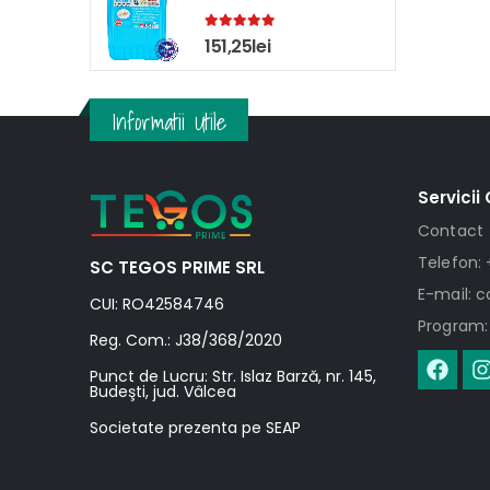
5.00
out of 5
151,25
lei
Informatii Utile
Servicii 
Contact
Telefon: 
SC TEGOS PRIME SRL
E-mail: 
CUI: RO42584746
Program: 
Reg. Com.: J38/368/2020
Punct de Lucru: Str. Islaz Barză, nr. 145,
Budeşti, jud. Vâlcea
Societate prezenta pe SEAP