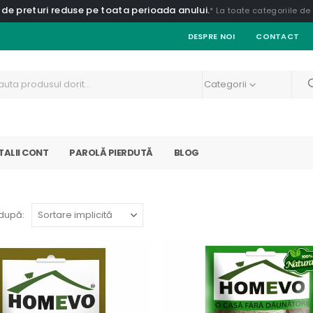
 de preturi reduse pe toata perioada anului.
* La toate categoriile d
DESPRE NOI
CONTACT
Categorii
TALII CONT
PAROLĂ PIERDUTĂ
BLOG
după: