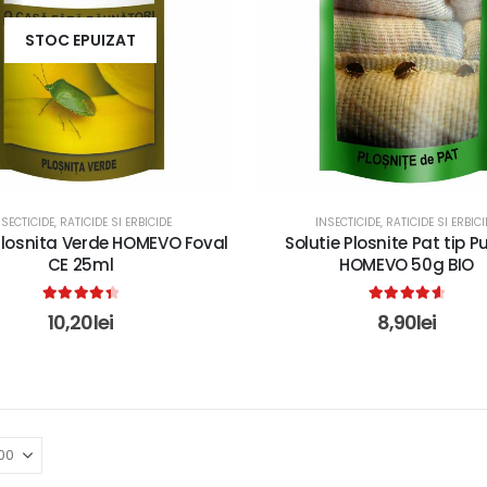
STOC EPUIZAT
NSECTICIDE, RATICIDE SI ERBICIDE
INSECTICIDE, RATICIDE SI ERBICI
 Plosnita Verde HOMEVO Foval
Solutie Plosnite Pat tip P
CE 25ml
HOMEVO 50g BIO
4.50
out of 5
4.75
out of 5
10,20
lei
8,90
lei