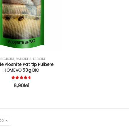
NSECTICIDE, RATICIDE SI ERBICIDE
ie Plosnite Pat tip Pulbere
HOMEVO 50g BIO
4.75
out of 5
8,90
lei