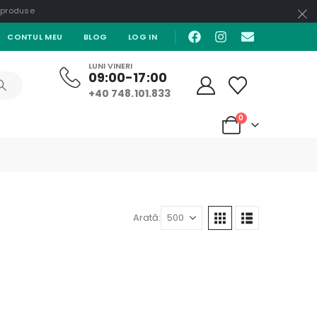
e produse
CONTUL MEU
BLOG
LOG IN
LUNI VINERI
09:00-17:00
+40 748.101.833
0
Arată: