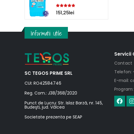
5.00
out of 5
151,25
lei
Informatii Utile
Servicii 
Contact
Telefon: 
SC TEGOS PRIME SRL
E-mail: 
CUI: RO42584746
Program: 
Reg. Com.: J38/368/2020
Punct de Lucru: Str. Islaz Barză, nr. 145,
Budeşti, jud. Vâlcea
Societate prezenta pe SEAP