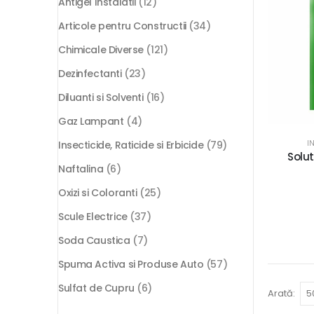
Antigel Instalatii
(12)
Articole pentru Constructii
(34)
Chimicale Diverse
(121)
Dezinfectanti
(23)
Diluanti si Solventi
(16)
Gaz Lampant
(4)
I
Insecticide, Raticide si Erbicide
(79)
Solut
Naftalina
(6)
Oxizi si Coloranti
(25)
Scule Electrice
(37)
Soda Caustica
(7)
Spuma Activa si Produse Auto
(57)
Sulfat de Cupru
(6)
Arată: