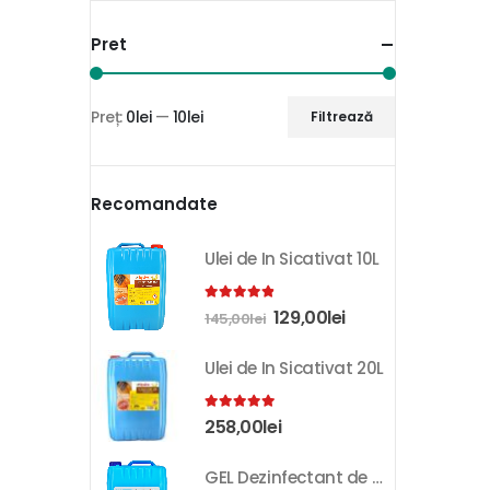
Pret
Preț:
0lei
—
10lei
Filtrează
Recomandate
Ulei de In Sicativat 10L
4.81
out of 5
129,00
lei
145,00
lei
Ulei de In Sicativat 20L
5.00
out of 5
258,00
lei
GEL Dezinfectant de Maini K-SEPT 10L