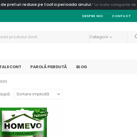
 de preturi reduse pe toata perioada anului.
* La toate categoriile d
DESPRE NOI
CONTACT
Categorii
TALII CONT
PAROLĂ PIERDUTĂ
BLOG
BERE
după: