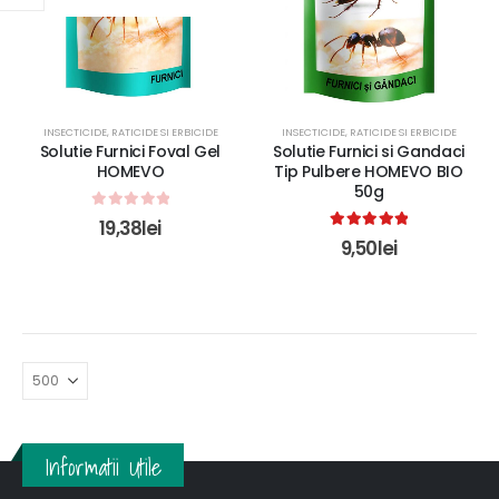
INSECTICIDE, RATICIDE SI ERBICIDE
INSECTICIDE, RATICIDE SI ERBICIDE
Solutie Furnici Foval Gel
Solutie Furnici si Gandaci
HOMEVO
Tip Pulbere HOMEVO BIO
50g
0
out of 5
19,38
lei
5.00
out of 5
9,50
lei
Informatii Utile