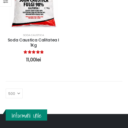
SODA CAUSTICA
Soda Caustica Calitatea I
1Kg
5.00
out of 5
11,00
lei
Informatii Utile