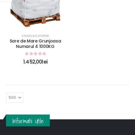
CHIMICALE DIVERSE
Sare de Mare Grunjoasa
Numarul 4 1000KG
0
out of 5
1.452,00
lei
Informatii Utile