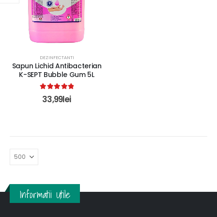
DEZINFECTANTI
Sapun Lichid Antibacterian
K-SEPT Bubble Gum 5L
5.00
out of 5
33,99
lei
Informatii Utile