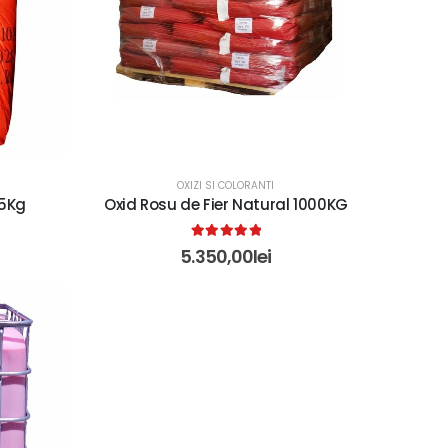
OXIZI SI COLORANTI
25Kg
Oxid Rosu de Fier Natural 1000KG
5.00
out of 5
5.350,00
lei