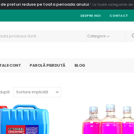
 de preturi reduse pe toata perioada anului.
* La toate categoriile d
DESPRE NOI
CONTACT
Categorii
TALII CONT
PAROLĂ PIERDUTĂ
BLOG
după: