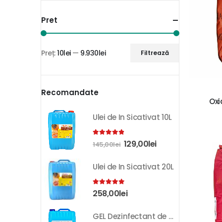
Pret
Preț:
10lei
—
9.930lei
Filtrează
Recomandate
Oxi
Ulei de In Sicativat 10L
4.81
out of 5
129,00
lei
145,00
lei
Ulei de In Sicativat 20L
5.00
out of 5
258,00
lei
GEL Dezinfectant de Maini K-SEPT 10L