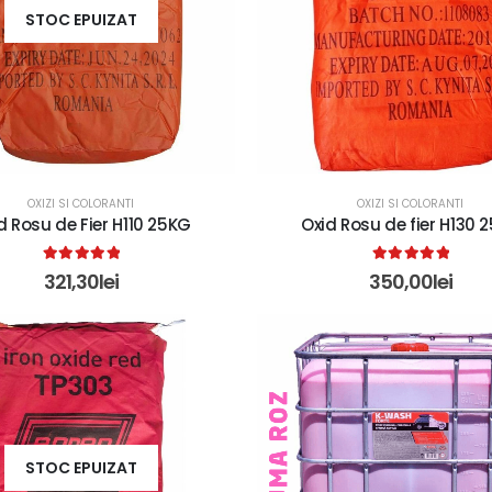
STOC EPUIZAT
OXIZI SI COLORANTI
OXIZI SI COLORANTI
d Rosu de Fier H110 25KG
Oxid Rosu de fier H130 
5.00
out of 5
5.00
out of 5
321,30
lei
350,00
lei
STOC EPUIZAT