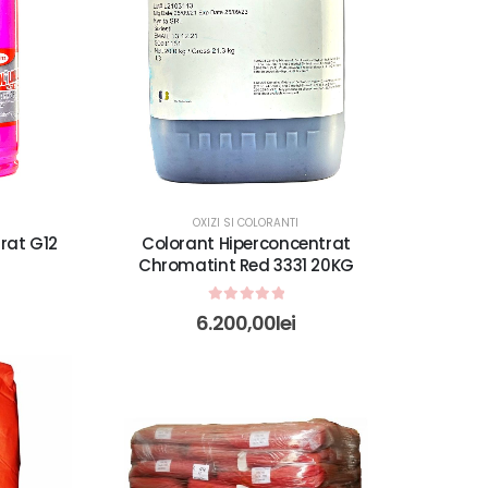
OXIZI SI COLORANTI
rat G12
Colorant Hiperconcentrat
Chromatint Red 3331 20KG
0
out of 5
6.200,00
lei