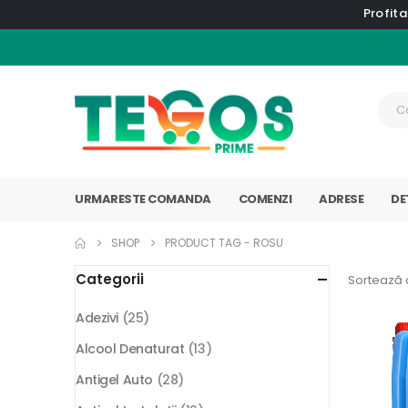
Profita
URMARESTE COMANDA
COMENZI
ADRESE
DE
SHOP
PRODUCT TAG -
ROSU
Categorii
Sortează 
Adezivi
(25)
Alcool Denaturat
(13)
Antigel Auto
(28)