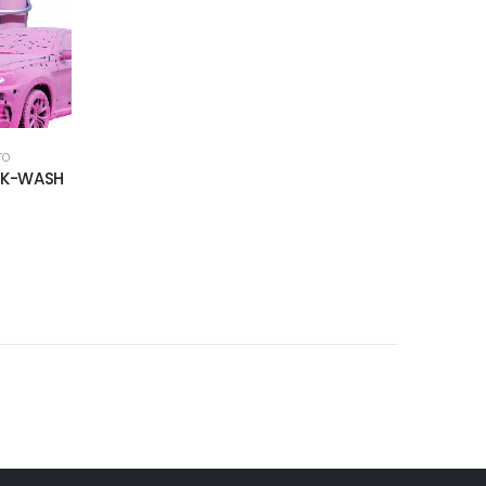
TO
a K-WASH