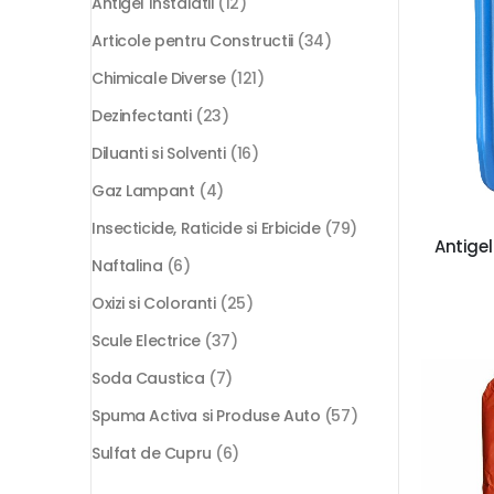
Antigel Instalatii
(12)
Articole pentru Constructii
(34)
Chimicale Diverse
(121)
Dezinfectanti
(23)
Diluanti si Solventi
(16)
Gaz Lampant
(4)
Insecticide, Raticide si Erbicide
(79)
Antige
Naftalina
(6)
Oxizi si Coloranti
(25)
Scule Electrice
(37)
Soda Caustica
(7)
Spuma Activa si Produse Auto
(57)
Sulfat de Cupru
(6)