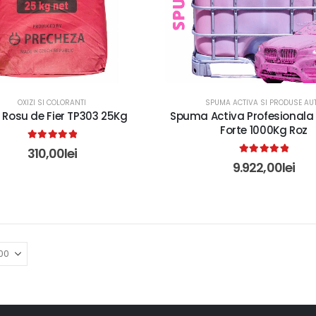
OXIZI SI COLORANTI
SPUMA ACTIVA SI PRODUSE AU
 Rosu de Fier TP303 25Kg
Spuma Activa Profesional
Forte 1000Kg Roz
5.00
out of 5
310,00
lei
5.00
out of 5
9.922,00
lei