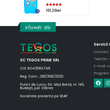
5.00
out of 5
151,25
lei
Informatii Utile
Servicii 
Contact
Telefon: 
SC TEGOS PRIME SRL
E-mail: 
CUI: RO42584746
Program: 
Reg. Com.: J38/368/2020
Punct de Lucru: Str. Islaz Barză, nr. 145,
Budeşti, jud. Vâlcea
Societate prezenta pe SEAP