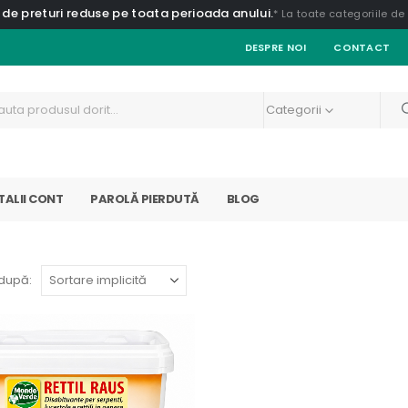
 de preturi reduse pe toata perioada anului.
* La toate categoriile d
DESPRE NOI
CONTACT
Categorii
TALII CONT
PAROLĂ PIERDUTĂ
BLOG
după: