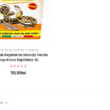
NSECTICIDE, RATICIDE SI ERBICIDE
le Repelente Mondo Verde
mpotriva Reptilelor 4L
0
out of 5
119,99
lei