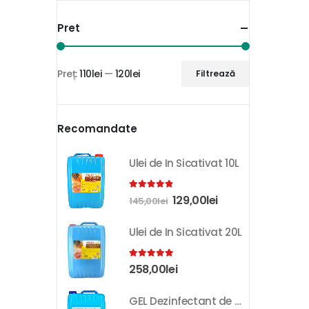
Pret
Preț:
110lei
—
120lei
Filtrează
Recomandate
Ulei de In Sicativat 10L
4.81
out of 5
129,00
lei
145,00
lei
Ulei de In Sicativat 20L
5.00
out of 5
258,00
lei
GEL Dezinfectant de Maini K-SEPT 10L