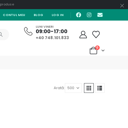
e produse
CONTUL MEU
BLOG
LOG IN
LUNI VINERI
09:00-17:00
+40 748.101.833
0
Arată: