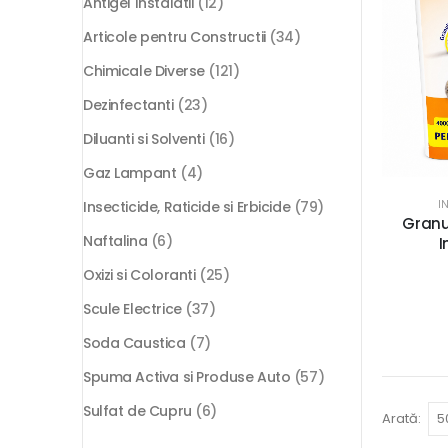
Antigel Instalatii
(12)
Articole pentru Constructii
(34)
Chimicale Diverse
(121)
Dezinfectanti
(23)
Diluanti si Solventi
(16)
Gaz Lampant
(4)
I
Insecticide, Raticide si Erbicide
(79)
Granu
Naftalina
(6)
I
Oxizi si Coloranti
(25)
Scule Electrice
(37)
Soda Caustica
(7)
Spuma Activa si Produse Auto
(57)
Sulfat de Cupru
(6)
Arată: