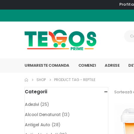
Profita
URMARESTE COMANDA
COMENZI
ADRESE
DE
SHOP
PRODUCT TAG -
REPTILE
Categorii
Sortează 
Adezivi
(25)
Alcool Denaturat
(13)
Antigel Auto
(28)