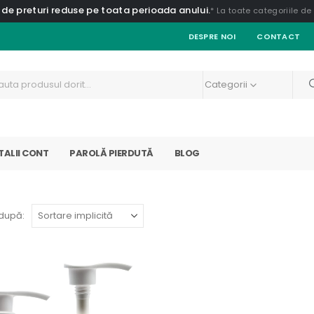
 de preturi reduse pe toata perioada anului.
* La toate categoriile d
DESPRE NOI
CONTACT
Categorii
TALII CONT
PAROLĂ PIERDUTĂ
BLOG
după: