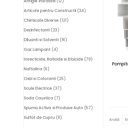
Antigel Instalatii
(12)
Articole pentru Constructii
(34)
Chimicale Diverse
(121)
Dezinfectanti
(23)
Diluanti si Solventi
(16)
Gaz Lampant
(4)
Insecticide, Raticide si Erbicide
(79)
Pompita
Naftalina
(6)
Oxizi si Coloranti
(25)
Scule Electrice
(37)
Soda Caustica
(7)
Spuma Activa si Produse Auto
(57)
Sulfat de Cupru
(6)
Arată: