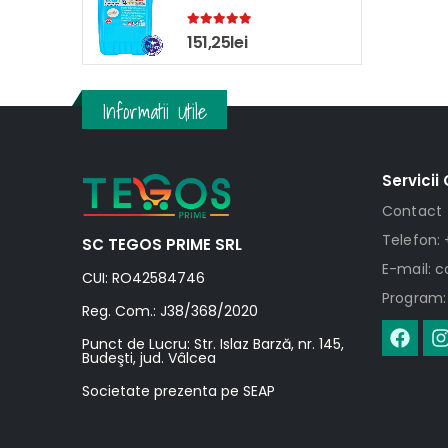
5.00
out of 5
151,25
lei
Informatii Utile
Servicii 
Contact
Telefon: 
SC TEGOS PRIME SRL
E-mail: 
CUI: RO42584746
Program: 
Reg. Com.: J38/368/2020
Punct de Lucru: Str. Islaz Barză, nr. 145,
Budeşti, jud. Vâlcea
Societate prezenta pe SEAP