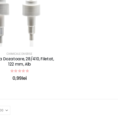
CHIMICALE DIVERSE
 Dozatoare, 28/410, Filetat,
122 mm, Alb
0
out of 5
0,99
lei