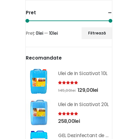
Pret
Preț:
0lei
—
10lei
Filtrează
Recomandate
Ulei de In Sicativat 10L
4.81
out of 5
129,00
lei
145,00
lei
Ulei de In Sicativat 20L
5.00
out of 5
258,00
lei
GEL Dezinfectant de Maini K-SEPT 10L