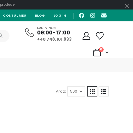
e produse
CONTUL MEU
BLOG
LOG IN
LUNI VINERI
09:00-17:00
+40 748.101.833
0
Arată: