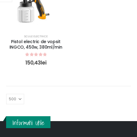
SCULE ELECTRICE
Pistol electric de vopsit
INGCO, 450w, 380ml/min
0
out of 5
150,43
lei
Informatii Utile