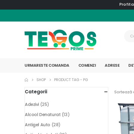
Profita
URMARESTE COMANDA
COMENZI
ADRESE
DE
SHOP
PRODUCT TAG -
PG
Categorii
Sortează 
Adezivi
(25)
Alcool Denaturat
(13)
Antigel Auto
(28)