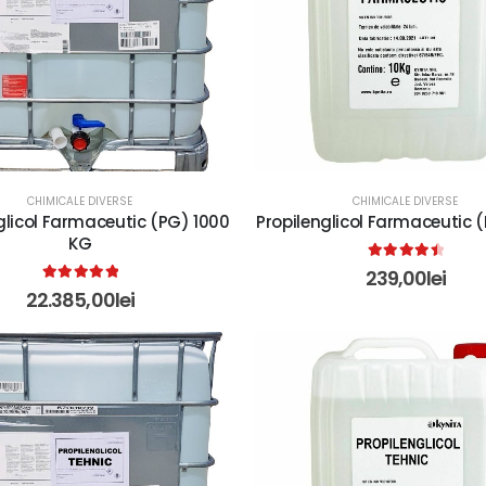
CHIMICALE DIVERSE
CHIMICALE DIVERSE
glicol Farmaceutic (PG) 1000
Propilenglicol Farmaceutic 
KG
4.60
out of 5
239,00
lei
5.00
out of 5
22.385,00
lei