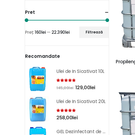
Pret
Preț:
160lei
—
22.390lei
Filtrează
Recomandate
Propilen
Ulei de In Sicativat 10L
4.81
out of 5
129,00
lei
145,00
lei
Ulei de In Sicativat 20L
5.00
out of 5
258,00
lei
GEL Dezinfectant de Maini K-SEPT 10L