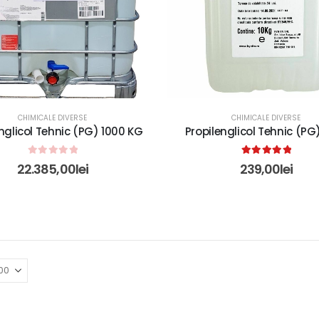
CHIMICALE DIVERSE
CHIMICALE DIVERSE
nglicol Tehnic (PG) 1000 KG
Propilenglicol Tehnic (PG
0
out of 5
5.00
out of 5
22.385,00
lei
239,00
lei