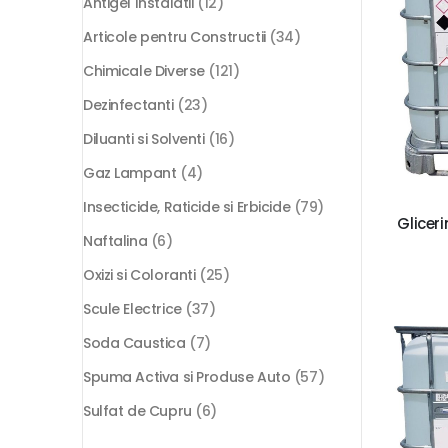
Antigel Instalatii
(12)
Articole pentru Constructii
(34)
Chimicale Diverse
(121)
Dezinfectanti
(23)
Diluanti si Solventi
(16)
Gaz Lampant
(4)
Insecticide, Raticide si Erbicide
(79)
Glicer
Naftalina
(6)
Oxizi si Coloranti
(25)
Scule Electrice
(37)
Soda Caustica
(7)
Spuma Activa si Produse Auto
(57)
Sulfat de Cupru
(6)