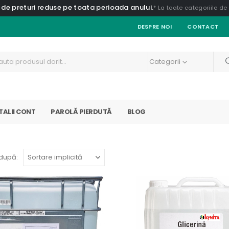
 de preturi reduse pe toata perioada anului.
* La toate categoriile d
DESPRE NOI
CONTACT
Categorii
TALII CONT
PAROLĂ PIERDUTĂ
BLOG
după: