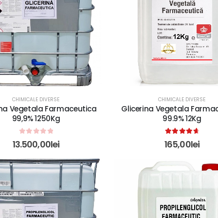
CHIMICALE DIVERSE
CHIMICALE DIVERSE
ina Vegetala Farmaceutica
Glicerina Vegetala Farma
99,9% 1250Kg
99.9% 12Kg
0
out of 5
4.78
out of 5
13.500,00
lei
165,00
lei