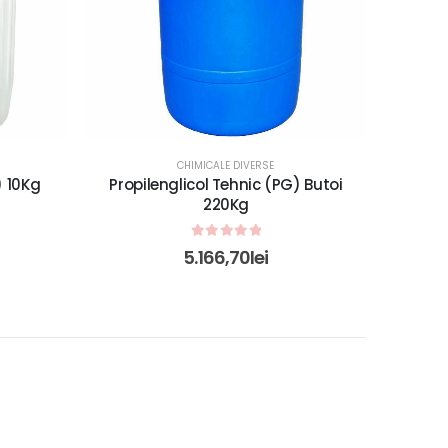
CHIMICALE DIVERSE
) 10Kg
Propilenglicol Tehnic (PG) Butoi
220Kg
0
out of 5
5.166,70
lei