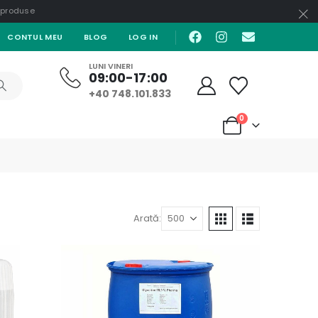
e produse
CONTUL MEU
BLOG
LOG IN
LUNI VINERI
09:00-17:00
+40 748.101.833
0
Arată: