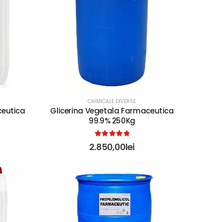
CHIMICALE DIVERSE
ceutica
Glicerina Vegetala Farmaceutica
99.9% 250Kg
5.00
out of 5
2.850,00
lei