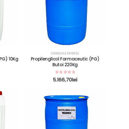
CHIMICALE DIVERSE
(PG) 10Kg
Propilenglicol Farmaceutic (PG)
Butoi 220Kg
0
out of 5
5.166,70
lei