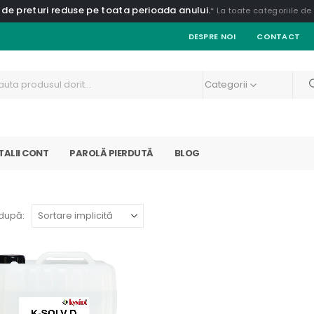
 de preturi reduse pe toata perioada anului.
* La toate categoriile d
DESPRE NOI
CONTACT
Categorii
TALII CONT
PAROLĂ PIERDUTĂ
BLOG
după: