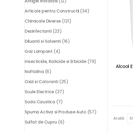
Antigel Instalatii
(12)
Articole pentru Constructii
(34)
Chimicale Diverse
(121)
Dezinfectanti
(23)
Diluanti si Solventi
(16)
Gaz Lampant
(4)
Insecticide, Raticide si Erbicide
(79)
Alcool 
Naftalina
(6)
Oxizi si Coloranti
(25)
Scule Electrice
(37)
Soda Caustica
(7)
Spuma Activa si Produse Auto
(57)
Arată:
Sulfat de Cupru
(6)