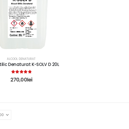
ALCOOL DENATURAT
Etilic Denaturat K-SOLV D 20L
5.00
out of 5
270,00
lei