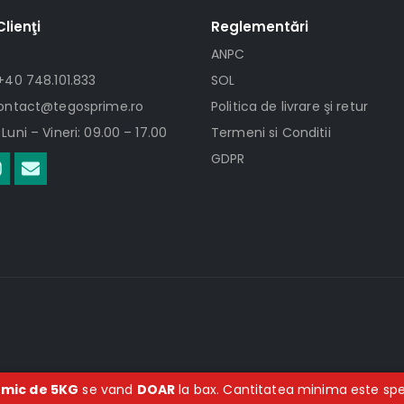
Clienţi
Reglementări
ANPC
+40 748.101.833
SOL
contact@tegosprime.ro
Politica de livrare şi retur
Luni – Vineri: 09.00 – 17.00
Termeni si Conditii
GDPR
 mic de 5KG
se vand
DOAR
la bax. Cantitatea minima este spec