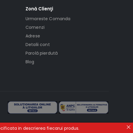
Zonă Clienţi
Urmareste Comanda
Comenzi
Adrese
Detalii cont
Parolă pierdută
Blog
ificata in descrierea fiecarui produs.