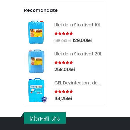
Recomandate
Ulei de In Sicativat 10L
4.81
out of 5
129,00
lei
145,00
lei
Ulei de In Sicativat 20L
5.00
out of 5
258,00
lei
GEL Dezinfectant de Maini K-SEPT 10L
5.00
out of 5
151,25
lei
Informatii Utile