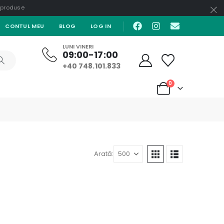
e produse
CONTUL MEU
BLOG
LOG IN
LUNI VINERI
09:00-17:00
+40 748.101.833
0
Arată: