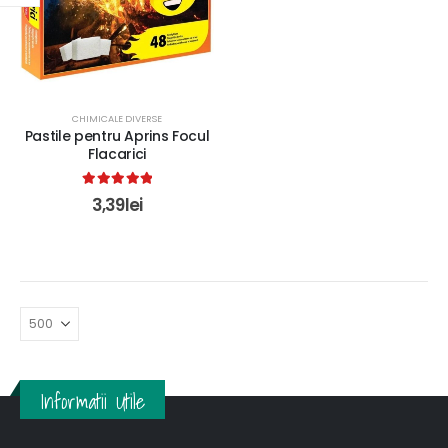
CHIMICALE DIVERSE
Pastile pentru Aprins Focul
Flacarici
5.00
out of 5
3,39
lei
Informatii Utile