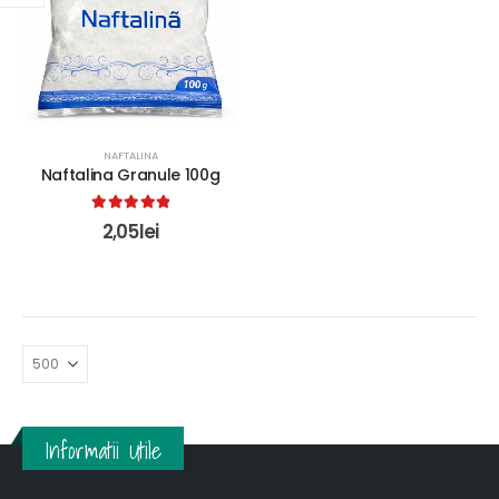
NAFTALINA
Naftalina Granule 100g
5.00
out of 5
2,05
lei
Informatii Utile