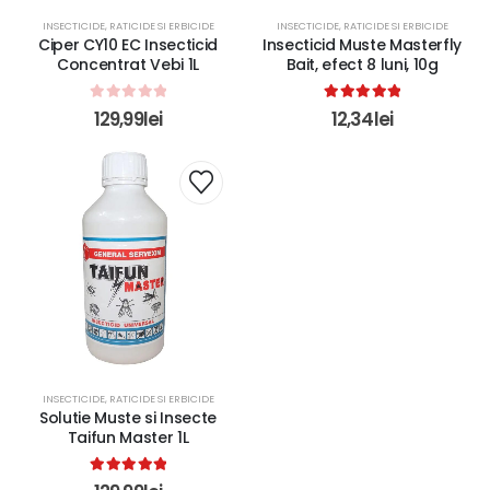
INSECTICIDE, RATICIDE SI ERBICIDE
INSECTICIDE, RATICIDE SI ERBICIDE
Ciper CY10 EC Insecticid
Insecticid Muste Masterfly
Concentrat Vebi 1L
Bait, efect 8 luni, 10g
0
out of 5
5.00
out of 5
129,99
lei
12,34
lei
INSECTICIDE, RATICIDE SI ERBICIDE
Solutie Muste si Insecte
Taifun Master 1L
5.00
out of 5