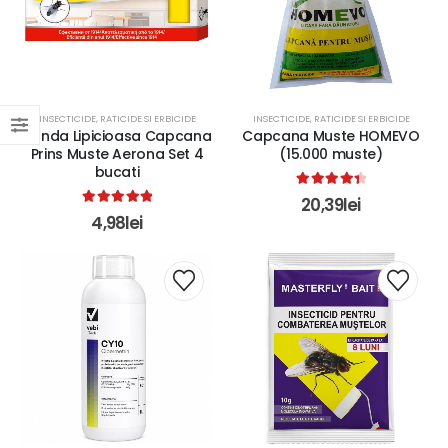
INSECTICIDE, RATICIDE SI ERBICIDE
INSECTICIDE, RATICIDE SI ERBICIDE
Banda Lipicioasa Capcana
Capcana Muste HOMEVO
Prins Muste Aerona Set 4
(15.000 muste)
bucati
4.50
out of 5
20,39
lei
5.00
out of 5
4,98
lei