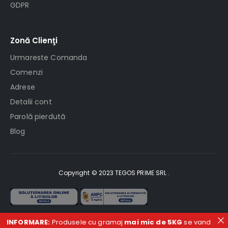
GDPR
Zonă Clienţi
Urmareste Comanda
Comenzi
Adrese
Detalii cont
Parolă pierdută
Blog
Copyright © 2023 TEGOS PRIME SRL .
INFORMARE:
Produsele cu gramaj
mai mic de 5KG
se vand