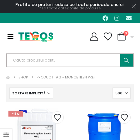
Profita de preturi reduse pe toata perioada anului.
* La toate categoriile de produse
0
SHOP
PRODUCT TAG -
MONOETILEN PRET
-18%