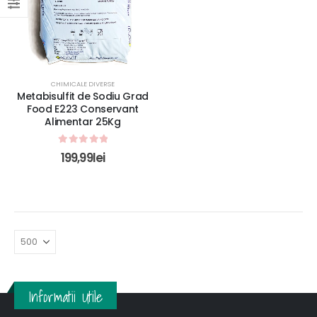
CHIMICALE DIVERSE
Metabisulfit de Sodiu Grad
Food E223 Conservant
Alimentar 25Kg
0
out of 5
199,99
lei
Informatii Utile