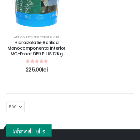
ARTICOLE PENTRU CONSTRUCTII
Hidroizolatie Acrilica
Monocomponenta Interior
MC-Proof DF9 PLUS 12Kg
0
out of 5
225,00
lei
Informatii Utile