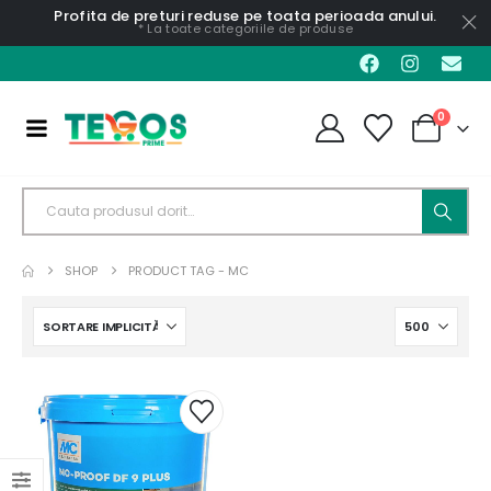
Profita de preturi reduse pe toata perioada anului.
* La toate categoriile de produse
0
SHOP
PRODUCT TAG -
MC