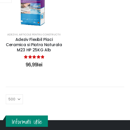
ADEZIVI
,
ARTICOLE PENTRU CONSTRUCTII
Adeziv Flexibil Placi
Ceramica si Piatra Naturala
M23 HP 25KG Alb
5.00
out of 5
96,99
lei
Informatii Utile