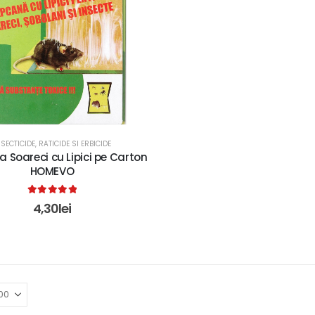
NSECTICIDE, RATICIDE SI ERBICIDE
 Soareci cu Lipici pe Carton
HOMEVO
5.00
out of 5
4,30
lei