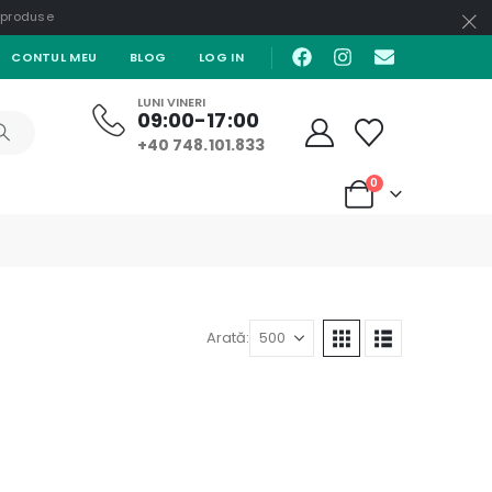
e produse
CONTUL MEU
BLOG
LOG IN
LUNI VINERI
09:00-17:00
+40 748.101.833
0
Arată: