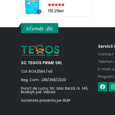
5.00
out of 5
151,25
lei
Informatii Utile
Servicii 
Contact
Telefon: 
SC TEGOS PRIME SRL
E-mail: 
CUI: RO42584746
Program: 
Reg. Com.: J38/368/2020
Punct de Lucru: Str. Islaz Barză, nr. 145,
Budeşti, jud. Vâlcea
Societate prezenta pe SEAP