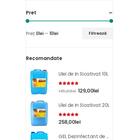
Pret
Preț:
0lei
—
10lei
Filtrează
Recomandate
Ulei de In Sicativat 10L
4.81
out of 5
129,00
lei
145,00
lei
Ulei de In Sicativat 20L
5.00
out of 5
258,00
lei
GEL Dezinfectant de Maini K-SEPT 10L