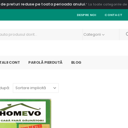
 de preturi reduse pe toata perioada anului.
* La toate categoriile d
DESPRE NOI
CONTACT
Categorii
TALII CONT
PAROLĂ PIERDUTĂ
BLOG
după: