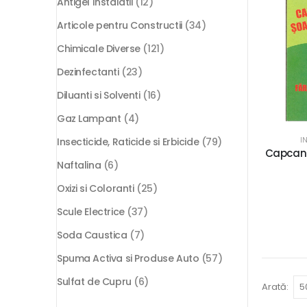
Antigel Instalatii
(12)
Articole pentru Constructii
(34)
Chimicale Diverse
(121)
Dezinfectanti
(23)
Diluanti si Solventi
(16)
Gaz Lampant
(4)
I
Insecticide, Raticide si Erbicide
(79)
Capcana
Naftalina
(6)
Oxizi si Coloranti
(25)
Scule Electrice
(37)
Soda Caustica
(7)
Spuma Activa si Produse Auto
(57)
Sulfat de Cupru
(6)
Arată: