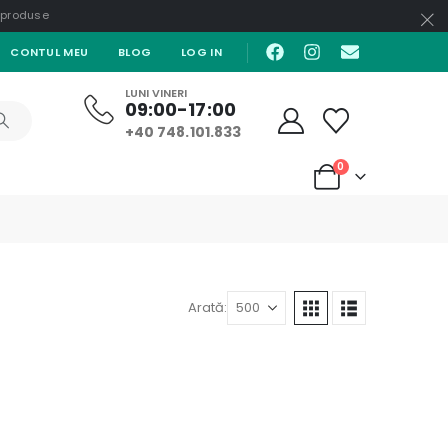
e produse
CONTUL MEU
BLOG
LOG IN
LUNI VINERI
09:00-17:00
+40 748.101.833
0
Arată: