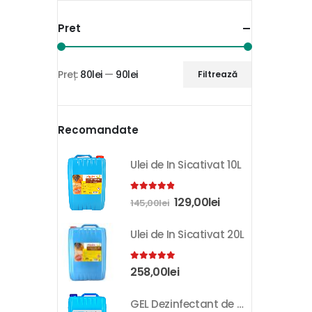
Pret
Preț:
80lei
—
90lei
Filtrează
Recomandate
Ulei de In Sicativat 10L
4.81
out of 5
129,00
lei
145,00
lei
Ulei de In Sicativat 20L
5.00
out of 5
258,00
lei
GEL Dezinfectant de Maini K-SEPT 10L