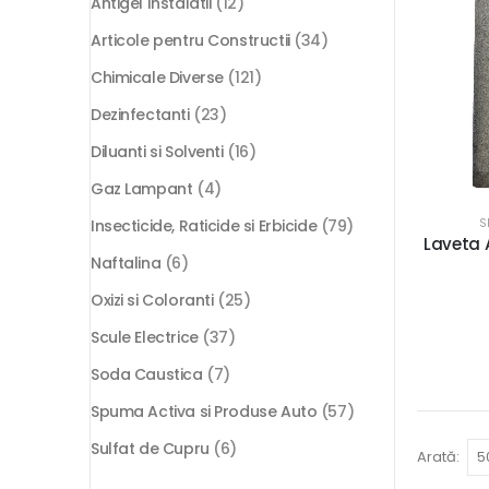
Antigel Instalatii
(12)
Articole pentru Constructii
(34)
Chimicale Diverse
(121)
Dezinfectanti
(23)
Diluanti si Solventi
(16)
Gaz Lampant
(4)
S
Insecticide, Raticide si Erbicide
(79)
Laveta 
Naftalina
(6)
Oxizi si Coloranti
(25)
Scule Electrice
(37)
Soda Caustica
(7)
Spuma Activa si Produse Auto
(57)
Sulfat de Cupru
(6)
Arată: