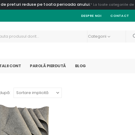
 de preturi reduse pe toata perioada anului.
* La toate categoriile d
DESPRE NOI
CONTACT
Categorii
TALII CONT
PAROLĂ PIERDUTĂ
BLOG
după: