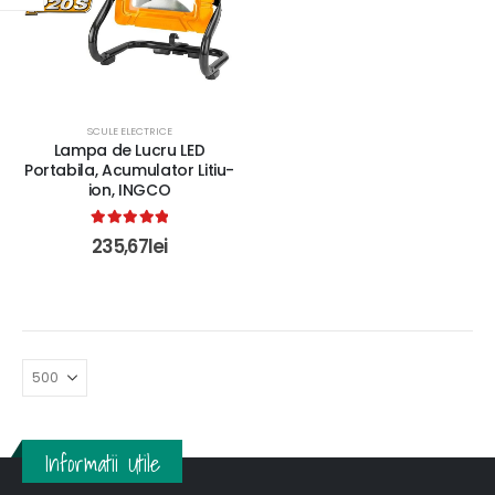
SCULE ELECTRICE
Lampa de Lucru LED
Portabila, Acumulator Litiu-
ion, INGCO
5.00
out of 5
235,67
lei
Informatii Utile