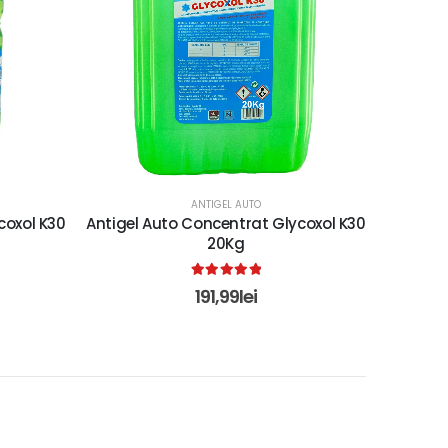
ANTIGEL AUTO
coxol K30
Antigel Auto Concentrat Glycoxol K30
20Kg
5.00
out of 5
191,99
lei