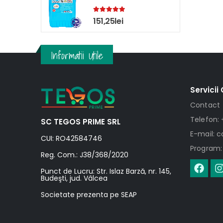
5.00
out of 5
151,25
lei
Informatii Utile
Servicii 
Contact
Telefon: 
SC TEGOS PRIME SRL
E-mail: 
CUI: RO42584746
Program: 
Reg. Com.: J38/368/2020
Punct de Lucru: Str. Islaz Barză, nr. 145,
Budeşti, jud. Vâlcea
Societate prezenta pe SEAP