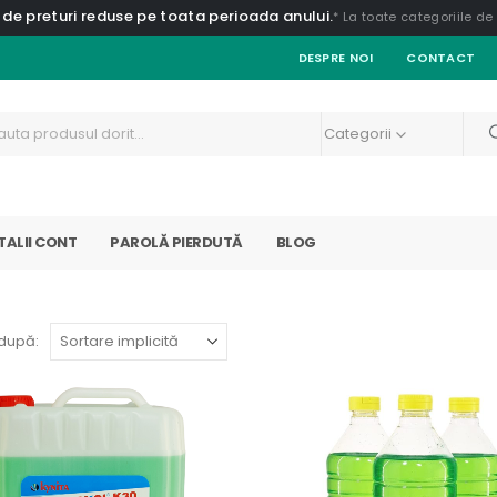
 de preturi reduse pe toata perioada anului.
* La toate categoriile d
DESPRE NOI
CONTACT
Categorii
TALII CONT
PAROLĂ PIERDUTĂ
BLOG
după: