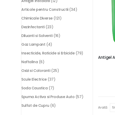
Antigel Instalatii
(12)
Articole pentru Constructii
(34)
Chimicale Diverse
(121)
Dezinfectanti
(23)
Diluanti si Solventi
(16)
Gaz Lampant
(4)
Insecticide, Raticide si Erbicide
(79)
Antigel 
Naftalina
(6)
Oxizi si Coloranti
(25)
Scule Electrice
(37)
Soda Caustica
(7)
Spuma Activa si Produse Auto
(57)
Sulfat de Cupru
(6)
Arată: