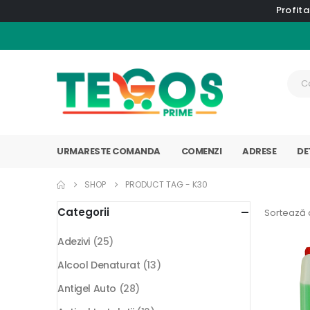
Profita
URMARESTE COMANDA
COMENZI
ADRESE
DE
SHOP
PRODUCT TAG -
K30
Categorii
Sortează 
Adezivi
(25)
Alcool Denaturat
(13)
Antigel Auto
(28)