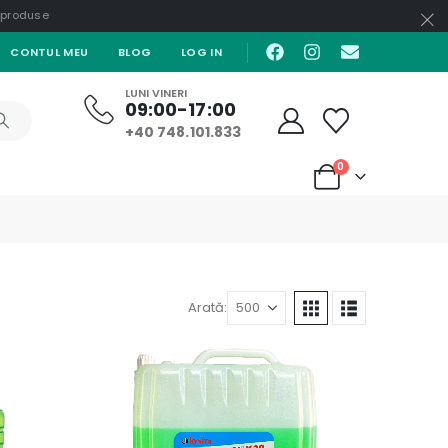
e produse
CONTUL MEU
BLOG
LOG IN
LUNI VINERI
09:00-17:00
+40 748.101.833
0
Arată: