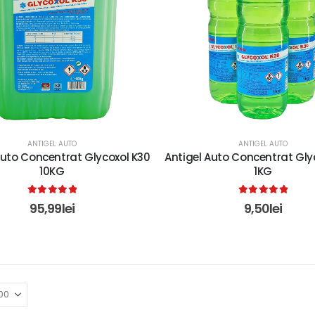
ANTIGEL AUTO
ANTIGEL AUTO
Auto Concentrat Glycoxol K30
Antigel Auto Concentrat Gly
10KG
1KG
5.00
out of 5
5.00
out of 5
95,99
lei
9,50
lei