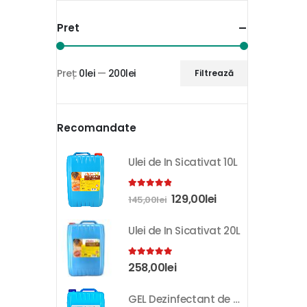
Pret
Preț:
0lei
—
200lei
Filtrează
Recomandate
Ulei de In Sicativat 10L
4.81
out of 5
129,00
lei
145,00
lei
Ulei de In Sicativat 20L
5.00
out of 5
258,00
lei
GEL Dezinfectant de Maini K-SEPT 10L