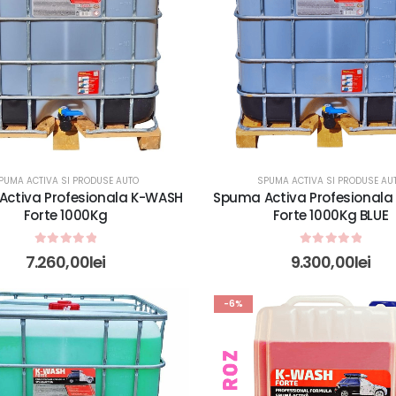
PUMA ACTIVA SI PRODUSE AUTO
SPUMA ACTIVA SI PRODUSE AU
ctiva Profesionala K-WASH
Spuma Activa Profesional
Forte 1000Kg
Forte 1000Kg BLUE
0
out of 5
0
out of 5
7.260,00
lei
9.300,00
lei
-6%