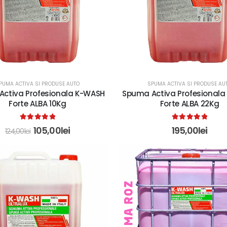
PUMA ACTIVA SI PRODUSE AUTO
SPUMA ACTIVA SI PRODUSE AU
ctiva Profesionala K-WASH
Spuma Activa Profesional
Forte ALBA 10Kg
Forte ALBA 22Kg
5.00
out of 5
5.00
out of 5
105,00
lei
195,00
lei
124,00
lei