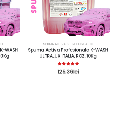
TO
SPUMA ACTIVA SI PRODUSE AUTO
a K-WASH
Spuma Activa Profesionala K-WASH
000Kg
ULTRALUX ITALIA, ROZ, 10Kg
5.00
out of 5
125,36
lei