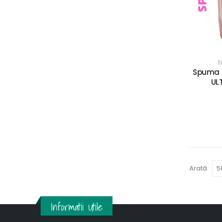
S
Spuma A
UL
Arată:
Informatii Utile