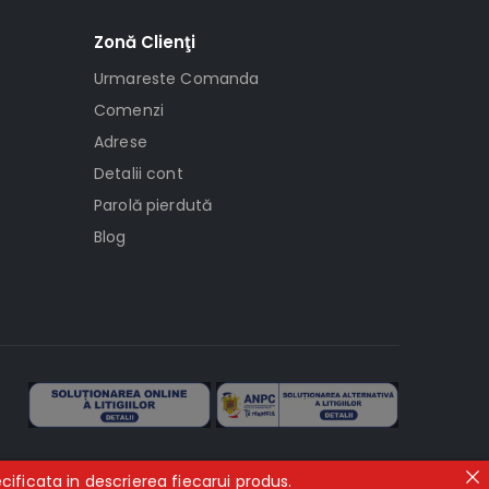
Zonă Clienţi
Urmareste Comanda
Comenzi
Adrese
Detalii cont
Parolă pierdută
Blog
ificata in descrierea fiecarui produs.