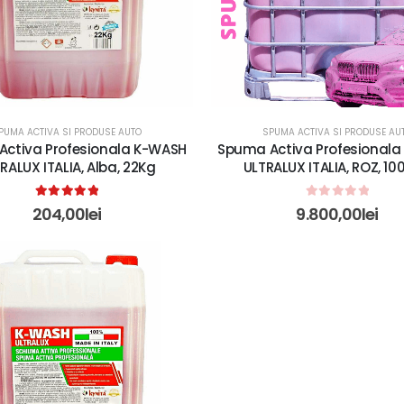
PUMA ACTIVA SI PRODUSE AUTO
SPUMA ACTIVA SI PRODUSE AU
ctiva Profesionala K-WASH
Spuma Activa Profesional
RALUX ITALIA, Alba, 22Kg
ULTRALUX ITALIA, ROZ, 1
5.00
out of 5
0
out of 5
204,00
lei
9.800,00
lei