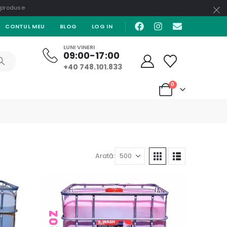
e produse
CONTUL MEU
BLOG
LOG IN
LUNI VINERI
09:00-17:00
+40 748.101.833
0
Arată: