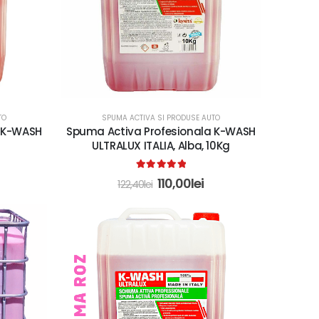
TO
SPUMA ACTIVA SI PRODUSE AUTO
a K-WASH
Spuma Activa Profesionala K-WASH
ULTRALUX ITALIA, Alba, 10Kg
5.00
out of 5
110,00
lei
122,40
lei