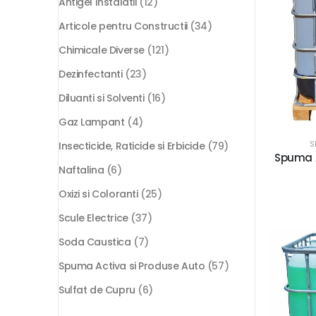
Antigel Instalatii
(12)
Articole pentru Constructii
(34)
Chimicale Diverse
(121)
Dezinfectanti
(23)
Diluanti si Solventi
(16)
Gaz Lampant
(4)
S
Insecticide, Raticide si Erbicide
(79)
Spuma A
Naftalina
(6)
Oxizi si Coloranti
(25)
Scule Electrice
(37)
Soda Caustica
(7)
Spuma Activa si Produse Auto
(57)
Sulfat de Cupru
(6)