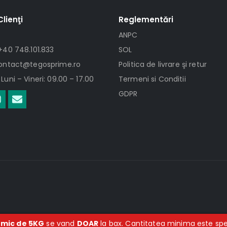
Clienţi
Reglementări
ANPC
+40 748.101.833
SOL
contact@tegosprime.ro
Politica de livrare şi retur
Luni – Vineri: 09.00 – 17.00
Termeni si Conditii
GDPR
 mic de 5KG
se vand
DOAR
la bax. Cantitatea minima este spec