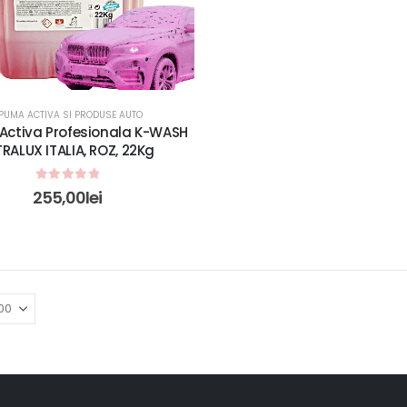
PUMA ACTIVA SI PRODUSE AUTO
ctiva Profesionala K-WASH
TRALUX ITALIA, ROZ, 22Kg
0
out of 5
255,00
lei