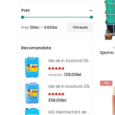
Pret
Preț:
100lei
—
9.930lei
Filtrează
Recomandate
S
Spuma A
Ulei de In Sicativat 10L
4.81
out of 5
129,00
lei
145,00
lei
-15%
Ulei de In Sicativat 20L
5.00
out of 5
258,00
lei
GEL Dezinfectant de Maini K-SEPT 10L