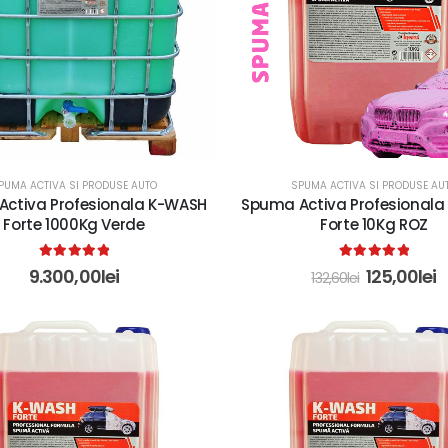
PUMA ACTIVA SI PRODUSE AUTO
SPUMA ACTIVA SI PRODUSE AU
ctiva Profesionala K-WASH
Spuma Activa Profesional
Forte 1000Kg Verde
Forte 10Kg ROZ
5.00
out of 5
5.00
out of 5
9.300,00
lei
125,00
lei
132,60
lei