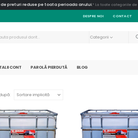
 de preturi reduse pe toata perioada anului.
* La toate categoriile d
DESPRE NOI
CONTACT
Categorii
TALII CONT
PAROLĂ PIERDUTĂ
BLOG
după: