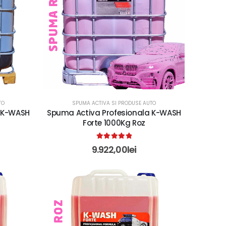
TO
SPUMA ACTIVA SI PRODUSE AUTO
a K-WASH
Spuma Activa Profesionala K-WASH
Forte 1000Kg Roz
5.00
out of 5
9.922,00
lei