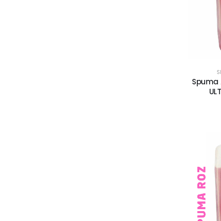
S
Spuma A
ULT