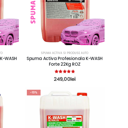
TO
SPUMA ACTIVA SI PRODUSE AUTO
a K-WASH
Spuma Activa Profesionala K-WASH
Forte 22Kg ROZ
5.00
out of 5
249,00
lei
-10%