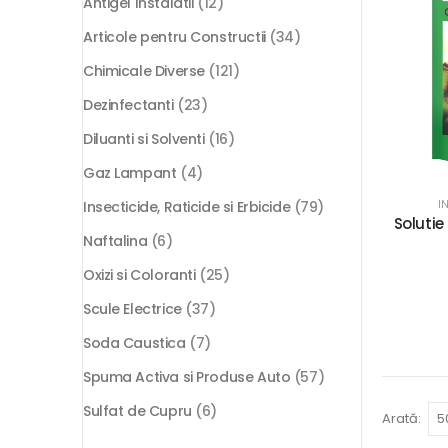
Antigel Instalatii
(12)
Articole pentru Constructii
(34)
Chimicale Diverse
(121)
Dezinfectanti
(23)
Diluanti si Solventi
(16)
Gaz Lampant
(4)
I
Insecticide, Raticide si Erbicide
(79)
Solutie
Naftalina
(6)
Oxizi si Coloranti
(25)
Scule Electrice
(37)
Soda Caustica
(7)
Spuma Activa si Produse Auto
(57)
Sulfat de Cupru
(6)
Arată: