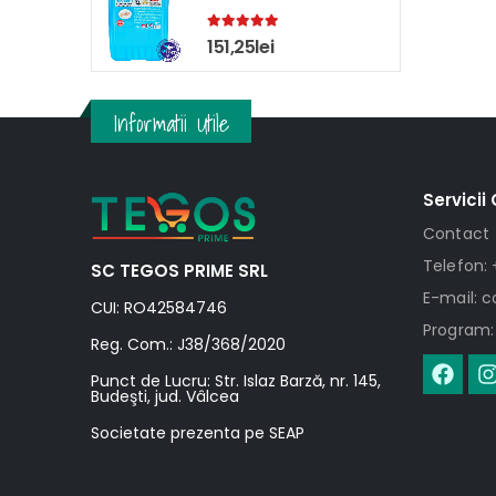
5.00
out of 5
151,25
lei
Informatii Utile
Servicii 
Contact
Telefon: 
SC TEGOS PRIME SRL
E-mail: 
CUI: RO42584746
Program: 
Reg. Com.: J38/368/2020
Punct de Lucru: Str. Islaz Barză, nr. 145,
Budeşti, jud. Vâlcea
Societate prezenta pe SEAP