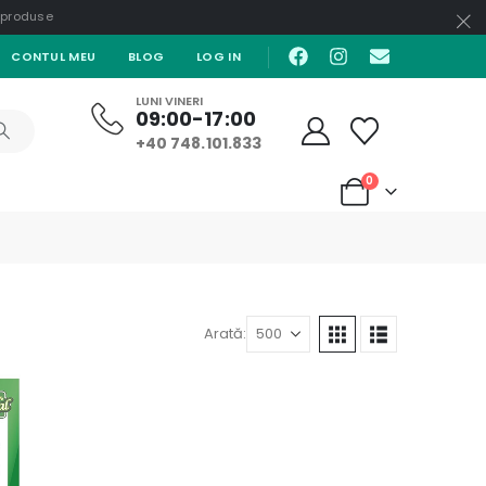
e produse
CONTUL MEU
BLOG
LOG IN
LUNI VINERI
09:00-17:00
+40 748.101.833
0
Arată: