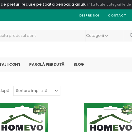
 de preturi reduse pe toata perioada anului.
* La toate categoriile d
DESPRE NOI
CONTACT
Categorii
TALII CONT
PAROLĂ PIERDUTĂ
BLOG
după: