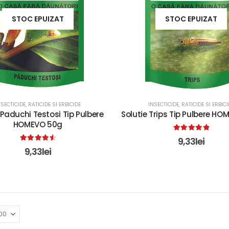
STOC EPUIZAT
STOC EPUIZAT
NSECTICIDE, RATICIDE SI ERBICIDE
INSECTICIDE, RATICIDE SI ERBICI
 Paduchi Testosi Tip Pulbere
Solutie Trips Tip Pulbere H
HOMEVO 50g
5.00
out of 5
9,33
lei
4.67
out of 5
9,33
lei