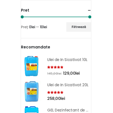
Pret
Preț:
0lei
—
10lei
Filtrează
Recomandate
Ulei de In Sicativat 10L
4.81
out of 5
129,00
lei
145,00
lei
Ulei de In Sicativat 20L
5.00
out of 5
258,00
lei
GEL Dezinfectant de Maini K-SEPT 10L