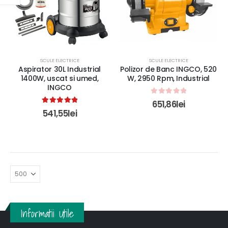
SCULE ELECTRICE
SCULE ELECTRICE
Aspirator 30L Industrial
Polizor de Banc INGCO, 520
1400W, uscat si umed,
W, 2950 Rpm, Industrial
INGCO
0
out of 5
651,86
lei
5.00
out of 5
541,55
lei
Informatii Utile