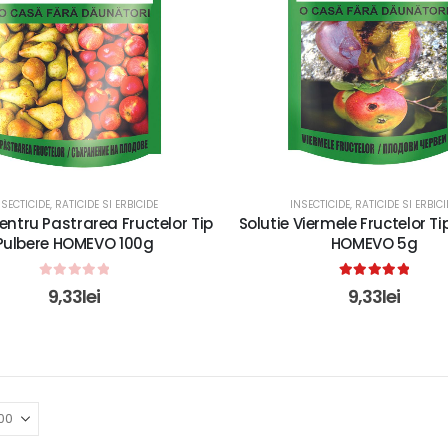
NSECTICIDE, RATICIDE SI ERBICIDE
INSECTICIDE, RATICIDE SI ERBICI
pentru Pastrarea Fructelor Tip
Solutie Viermele Fructelor Ti
Pulbere HOMEVO 100g
HOMEVO 5g
0
out of 5
5.00
out of 5
9,33
lei
9,33
lei