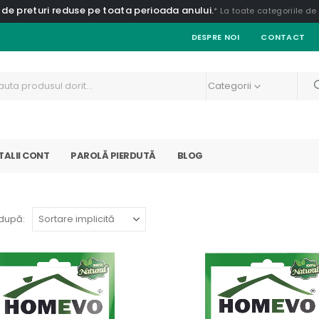
 de preturi reduse pe toata perioada anului.
* La toate categoriile d
DESPRE NOI
CONTACT
Categorii
TALII CONT
PAROLĂ PIERDUTĂ
BLOG
după: