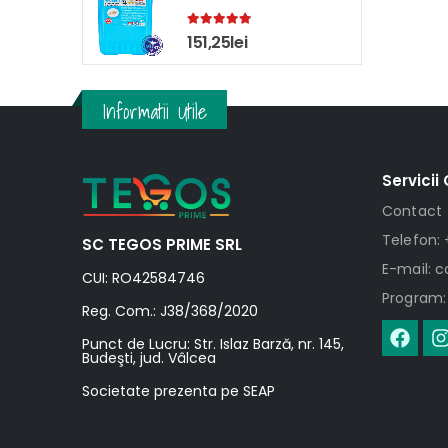
5.00
out of 5
151,25
lei
Informatii Utile
Servicii 
Contact
Telefon: 
SC TEGOS PRIME SRL
E-mail: 
CUI: RO42584746
Program: 
Reg. Com.: J38/368/2020
Punct de Lucru: Str. Islaz Barză, nr. 145,
Budeşti, jud. Vâlcea
Societate prezenta pe SEAP