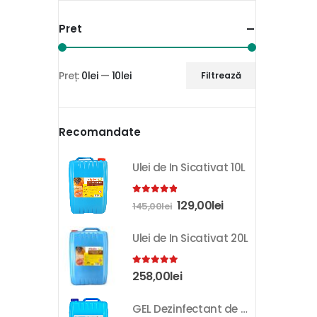
Pret
Preț:
0lei
—
10lei
Filtrează
Recomandate
Ulei de In Sicativat 10L
4.81
out of 5
129,00
lei
145,00
lei
Ulei de In Sicativat 20L
5.00
out of 5
258,00
lei
GEL Dezinfectant de Maini K-SEPT 10L