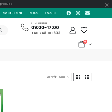
e produse
CONTUL MEU
BLOG
LOG IN
LUNI VINERI
09:00-17:00
+40 748.101.833
0
Arată: