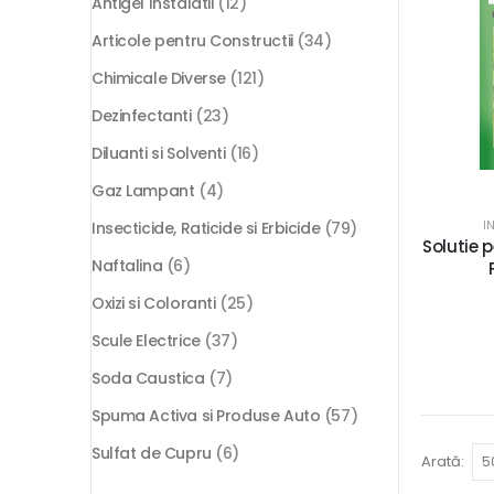
Antigel Instalatii
(12)
Articole pentru Constructii
(34)
Chimicale Diverse
(121)
Dezinfectanti
(23)
Diluanti si Solventi
(16)
Gaz Lampant
(4)
I
Insecticide, Raticide si Erbicide
(79)
Solutie 
Naftalina
(6)
Oxizi si Coloranti
(25)
Scule Electrice
(37)
Soda Caustica
(7)
Spuma Activa si Produse Auto
(57)
Sulfat de Cupru
(6)
Arată: