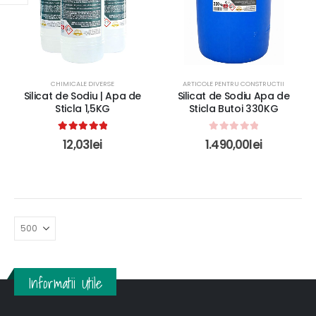
CHIMICALE DIVERSE
ARTICOLE PENTRU CONSTRUCTII
Silicat de Sodiu | Apa de
Silicat de Sodiu Apa de
Sticla 1,5KG
Sticla Butoi 330KG
5.00
out of 5
0
out of 5
12,03
lei
1.490,00
lei
Informatii Utile