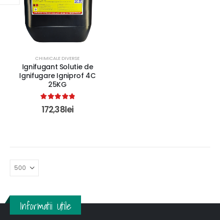
CHIMICALE DIVERSE
Ignifugant Solutie de
Ignifugare Igniprof 4C
25KG
5.00
out of 5
172,38
lei
Informatii Utile