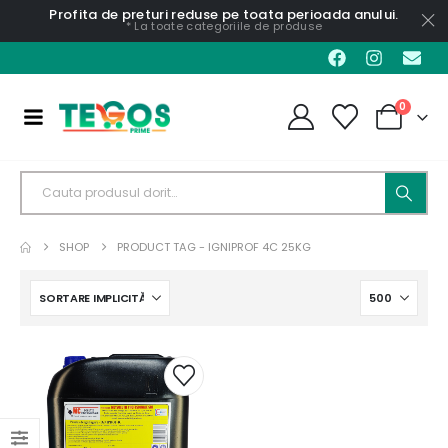
Profita de preturi reduse pe toata perioada anului.
* La toate categoriile de produse
0
SHOP
PRODUCT TAG -
IGNIPROF 4C 25KG