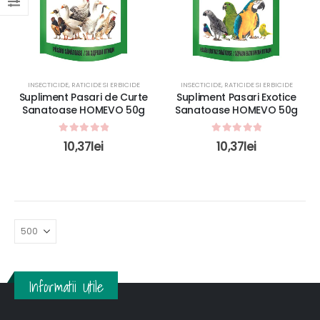
INSECTICIDE, RATICIDE SI ERBICIDE
INSECTICIDE, RATICIDE SI ERBICIDE
Supliment Pasari de Curte
Supliment Pasari Exotice
Sanatoase HOMEVO 50g
Sanatoase HOMEVO 50g
0
out of 5
0
out of 5
10,37
lei
10,37
lei
Informatii Utile