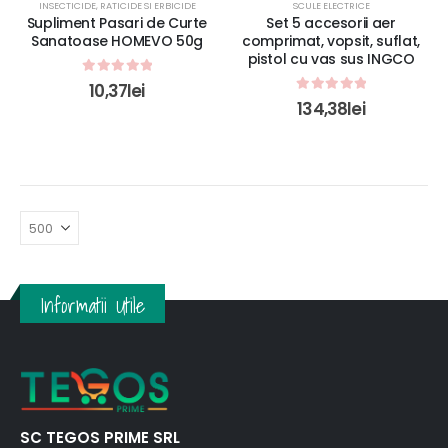
INSECTICIDE, RATICIDE SI ERBICIDE
SCULE ELECTRICE
Supliment Pasari de Curte
Set 5 accesorii aer
Sanatoase HOMEVO 50g
comprimat, vopsit, suflat,
pistol cu vas sus INGCO
0
out of 5
10,37
lei
0
out of 5
134,38
lei
Informatii Utile
SC TEGOS PRIME SRL