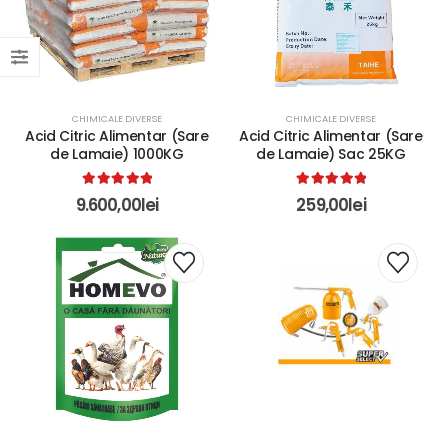
CHIMICALE DIVERSE
CHIMICALE DIVERSE
Acid Citric Alimentar (Sare
Acid Citric Alimentar (Sare
de Lamaie) 1000KG
de Lamaie) Sac 25KG
5.00
out of 5
5.00
out of 5
9.600,00
lei
259,00
lei