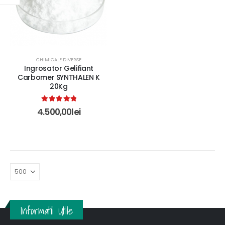
CHIMICALE DIVERSE
Ingrosator Gelifiant
Carbomer SYNTHALEN K
20Kg
5.00
out of 5
4.500,00
lei
Informatii Utile