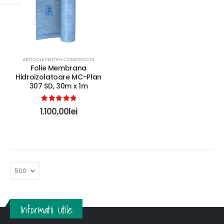
ARTICOLE PENTRU CONSTRUCTII
Folie Membrana
Hidroizolatoare MC-Plan
307 SD, 30m x 1m
5.00
out of 5
1.100,00
lei
Informatii Utile