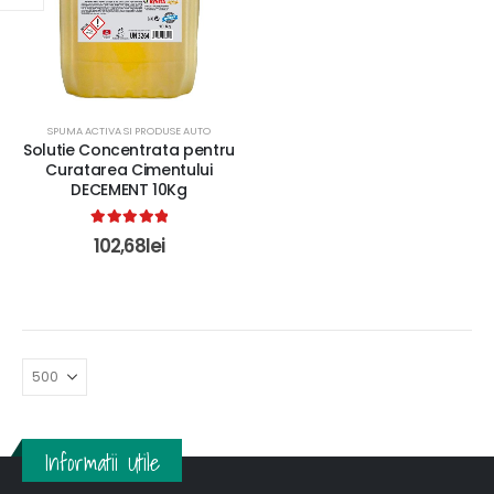
SPUMA ACTIVA SI PRODUSE AUTO
Solutie Concentrata pentru
Curatarea Cimentului
DECEMENT 10Kg
5.00
out of 5
102,68
lei
Informatii Utile