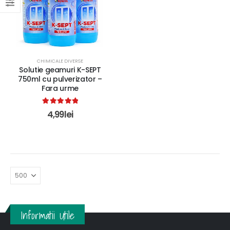
CHIMICALE DIVERSE
Solutie geamuri K-SEPT
750ml cu pulverizator –
Fara urme
5.00
out of 5
4,99
lei
Informatii Utile