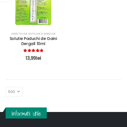
INSECTICIDE, RATICIDE SI ERBICIDE
Solutie Paduchi de Gaini
Dergall 10ml
5.00
out of 5
13,99
lei
Informatii Utile