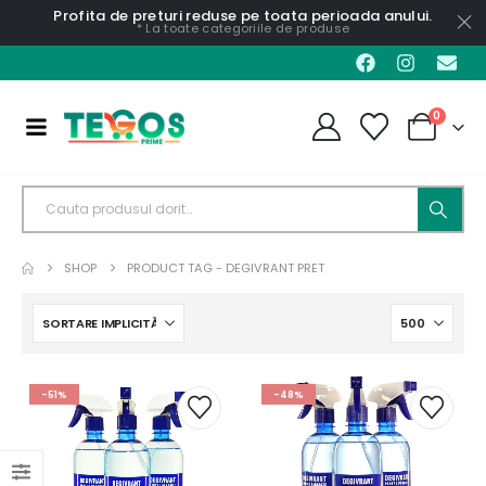
Profita de preturi reduse pe toata perioada anului.
* La toate categoriile de produse
0
SHOP
PRODUCT TAG -
DEGIVRANT PRET
-51%
-48%