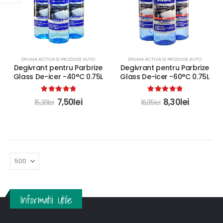
SPUMA ACTIVA SI PRODUSE AUTO
SPUMA ACTIVA SI PRODUSE AUTO
Degivrant pentru Parbrize
Degivrant pentru Parbrize
Glass De-icer -60°C 0.75L
Glass De-icer -40°C 0.75L
5.00
out of 5
5.00
out of 5
8,30
lei
7,50
lei
16,05
lei
15,30
lei
Informatii Utile