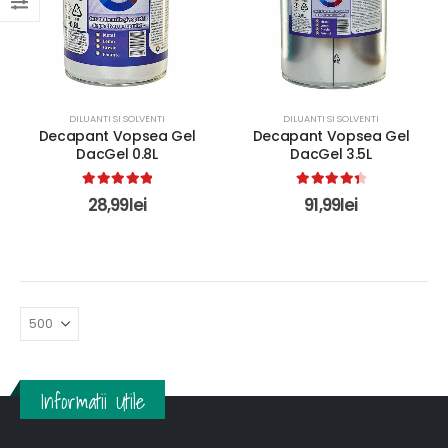
DILUANTI SI SOLVENTI
DILUANTI SI SOLVENTI
Decapant Vopsea Gel
Decapant Vopsea Gel
DacGel 0.8L
DacGel 3.5L
5.00
out of 5
4.50
out of 5
28,99
lei
91,99
lei
Informatii Utile