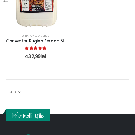
CHIMICALE DIVERSE
Convertor Rugina Ferdac 5L
5.00
out of 5
432,99
lei
Informatii Utile