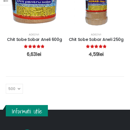
ADEZIVI
ADEZIVI
Chit Sobe Sobar Aneli 600g
Chit Sobe Sobar Aneli 250g
5.00
out of 5
5.00
out of 5
6,63
lei
4,59
lei
Informatii Utile