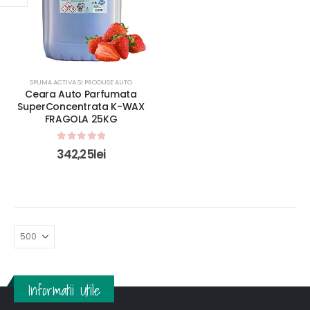
SPUMA ACTIVA SI PRODUSE AUTO
Ceara Auto Parfumata
SuperConcentrata K-WAX
FRAGOLA 25KG
0
out of 5
342,25
lei
Informatii Utile