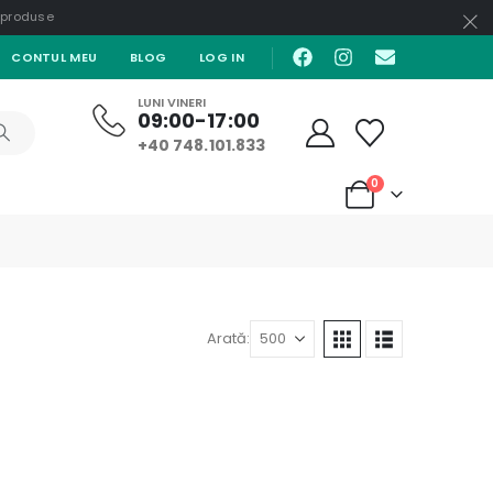
e produse
CONTUL MEU
BLOG
LOG IN
LUNI VINERI
09:00-17:00
+40 748.101.833
0
Arată: