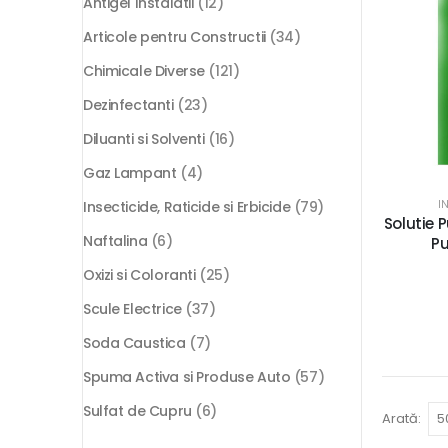
Antigel Instalatii
(12)
Articole pentru Constructii
(34)
Chimicale Diverse
(121)
Dezinfectanti
(23)
Diluanti si Solventi
(16)
Gaz Lampant
(4)
I
Insecticide, Raticide si Erbicide
(79)
Solutie P
Naftalina
(6)
Pu
Oxizi si Coloranti
(25)
Scule Electrice
(37)
Soda Caustica
(7)
Spuma Activa si Produse Auto
(57)
Sulfat de Cupru
(6)
Arată: