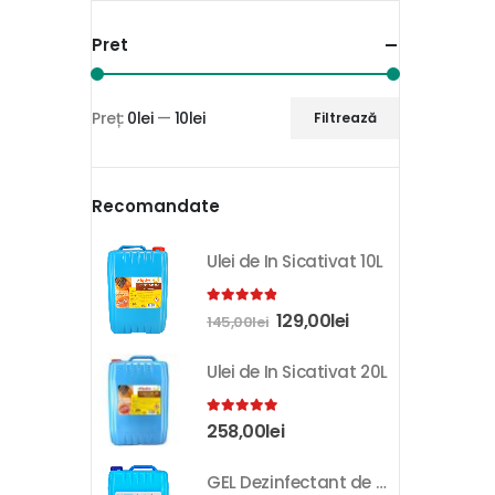
Pret
Preț:
0lei
—
10lei
Filtrează
Recomandate
Ulei de In Sicativat 10L
4.81
out of 5
129,00
lei
145,00
lei
Ulei de In Sicativat 20L
5.00
out of 5
258,00
lei
GEL Dezinfectant de Maini K-SEPT 10L