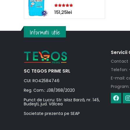
5.00
out of 5
151,25
lei
Informatii Utile
Servicii 
Contact
Telefon: 
SC TEGOS PRIME SRL
E-mail: 
CUI: RO42584746
Program: 
Reg. Com.: J38/368/2020
Punct de Lucru: Str. Islaz Barză, nr. 145,
Budeşti, jud. Vâlcea
Societate prezenta pe SEAP