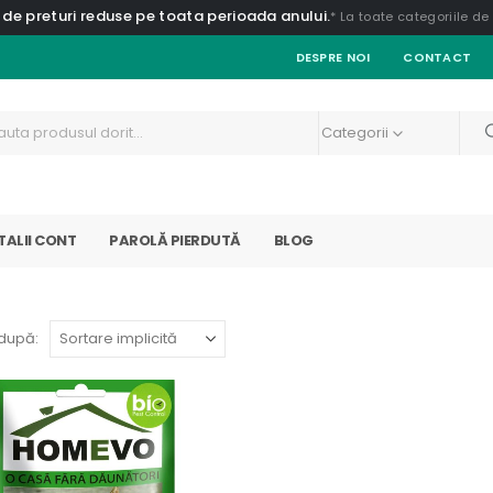
 de preturi reduse pe toata perioada anului.
* La toate categoriile d
DESPRE NOI
CONTACT
Categorii
TALII CONT
PAROLĂ PIERDUTĂ
BLOG
după: