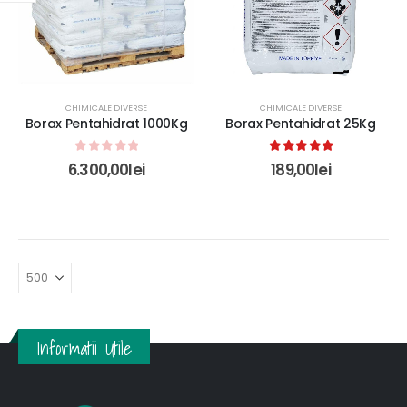
CHIMICALE DIVERSE
CHIMICALE DIVERSE
Borax Pentahidrat 1000Kg
Borax Pentahidrat 25Kg
0
out of 5
5.00
out of 5
6.300,00
lei
189,00
lei
Informatii Utile