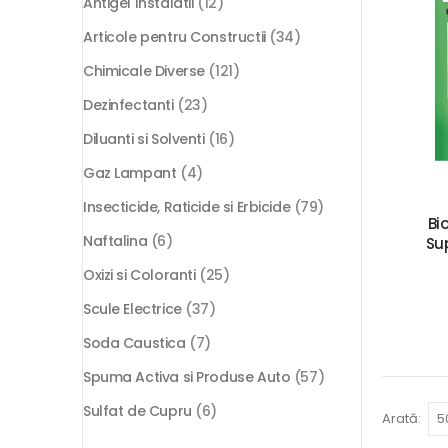
Antigel Instalatii
(12)
Articole pentru Constructii
(34)
Chimicale Diverse
(121)
Dezinfectanti
(23)
Diluanti si Solventi
(16)
Gaz Lampant
(4)
Insecticide, Raticide si Erbicide
(79)
Bi
Naftalina
(6)
Su
Oxizi si Coloranti
(25)
Scule Electrice
(37)
Soda Caustica
(7)
Spuma Activa si Produse Auto
(57)
Sulfat de Cupru
(6)
Arată: