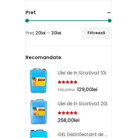
Pret
Preț:
20lei
—
30lei
Filtrează
Recomandate
Ulei de In Sicativat 10L
4.81
out of 5
129,00
lei
145,00
lei
Ulei de In Sicativat 20L
5.00
out of 5
258,00
lei
GEL Dezinfectant de Maini K-SEPT 10L