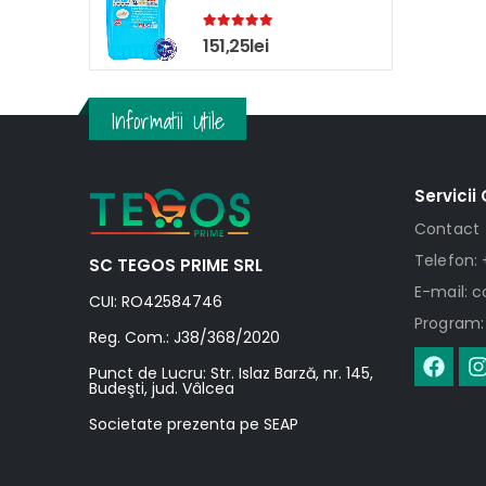
5.00
out of 5
151,25
lei
Informatii Utile
Servicii 
Contact
Telefon: 
SC TEGOS PRIME SRL
E-mail: 
CUI: RO42584746
Program: 
Reg. Com.: J38/368/2020
Punct de Lucru: Str. Islaz Barză, nr. 145,
Budeşti, jud. Vâlcea
Societate prezenta pe SEAP