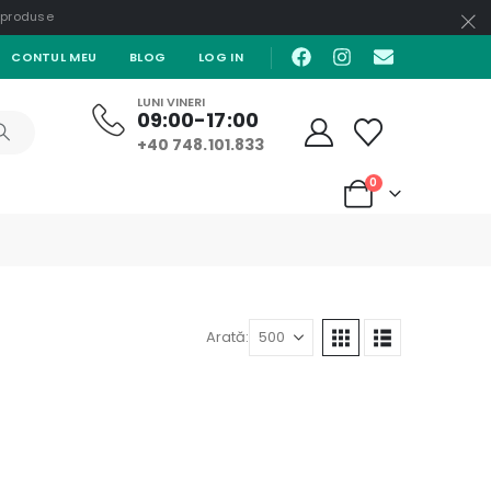
e produse
CONTUL MEU
BLOG
LOG IN
LUNI VINERI
09:00-17:00
+40 748.101.833
0
Arată: