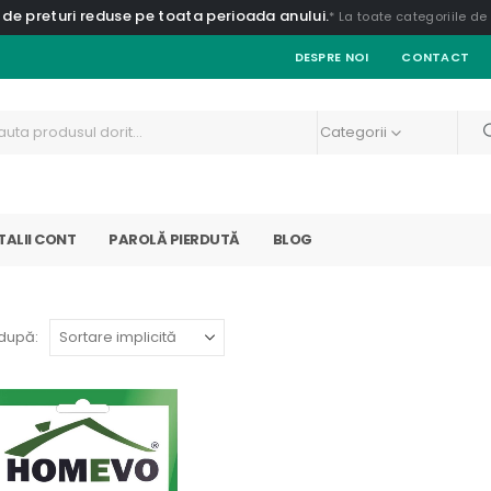
 de preturi reduse pe toata perioada anului.
* La toate categoriile d
DESPRE NOI
CONTACT
Categorii
TALII CONT
PAROLĂ PIERDUTĂ
BLOG
după: