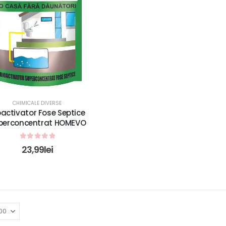
CHIMICALE DIVERSE
oactivator Fose Septice
perconcentrat HOMEVO
0
out of 5
23,99
lei