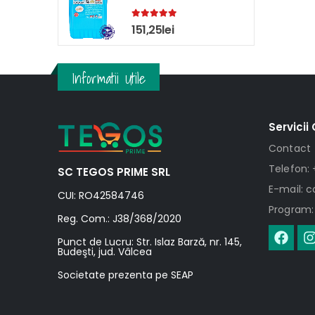
5.00
out of 5
151,25
lei
Informatii Utile
Servicii 
Contact
Telefon: 
SC TEGOS PRIME SRL
E-mail: 
CUI: RO42584746
Program: 
Reg. Com.: J38/368/2020
Punct de Lucru: Str. Islaz Barză, nr. 145,
Budeşti, jud. Vâlcea
Societate prezenta pe SEAP