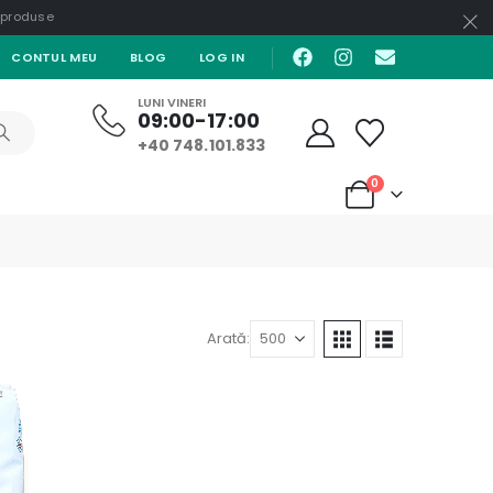
e produse
CONTUL MEU
BLOG
LOG IN
LUNI VINERI
09:00-17:00
+40 748.101.833
0
Arată: