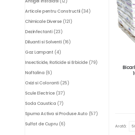
Antigel Instalatii
(12)
Articole pentru Constructii
(34)
Chimicale Diverse
(121)
Dezinfectanti
(23)
Diluanti si Solventi
(16)
Gaz Lampant
(4)
Insecticide, Raticide si Erbicide
(79)
Bicar
Naftalina
(6)
Oxizi si Coloranti
(25)
Scule Electrice
(37)
Soda Caustica
(7)
Spuma Activa si Produse Auto
(57)
Sulfat de Cupru
(6)
Arată: