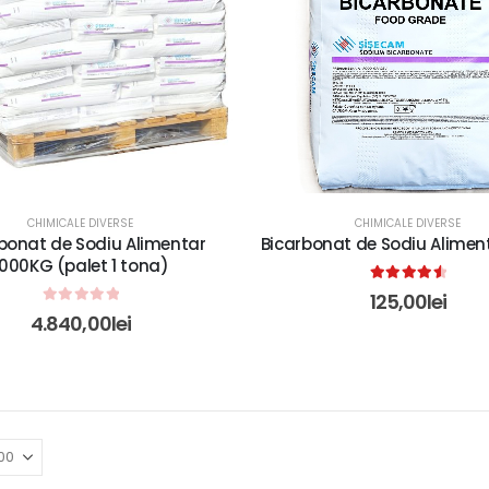
CHIMICALE DIVERSE
CHIMICALE DIVERSE
bonat de Sodiu Alimentar
Bicarbonat de Sodiu Alimen
1000KG (palet 1 tona)
4.67
out of 5
125,00
lei
0
out of 5
4.840,00
lei