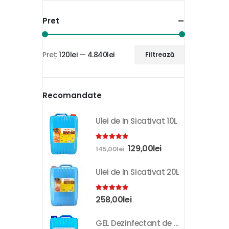
Pret
Preț:
120lei
—
4.840lei
Filtrează
Recomandate
Ulei de In Sicativat 10L
4.81
out of 5
129,00
lei
145,00
lei
Ulei de In Sicativat 20L
5.00
out of 5
258,00
lei
GEL Dezinfectant de Maini K-SEPT 10L